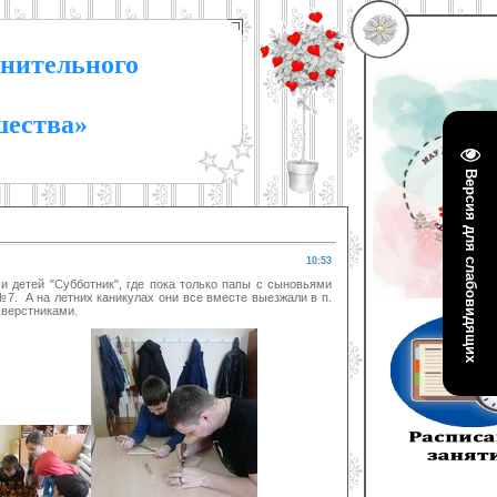
нительного
шества»
Версия для слабовидящих
10:53
 детей "Субботник", где пока только папы с сыновьями
7. А на летних каникулах они все вместе выезжали в п.
 сверстниками.