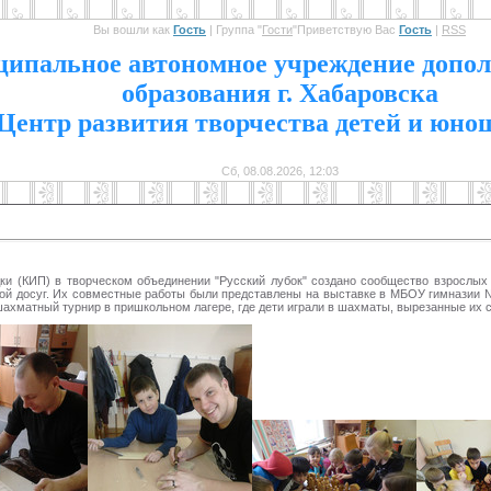
Вы вошли как
Гость
|
Группа
"
Гости
"
Приветствую Вас
Гость
|
RSS
1
ипальное автономное учреждение допол
образования г. Хабаровска
Центр развития творчества детей и юно
Сб, 08.08.2026, 12:03
и (КИП) в творческом объединении "Русский лубок" создано сообщество взрослых и
ой досуг. Их совместные работы были представлены на выставке в МБОУ гимназии №
 шахматный турнир в пришкольном лагере, где дети играли в шахматы, вырезанные их