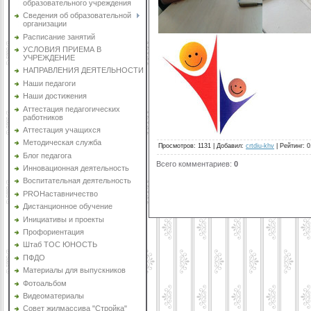
образовательного учреждения
Сведения об образовательной
организации
Расписание занятий
УСЛОВИЯ ПРИЕМА В
УЧРЕЖДЕНИЕ
НАПРАВЛЕНИЯ ДЕЯТЕЛЬНОСТИ
Наши педагоги
Наши достижения
Аттестация педагогических
работников
Аттестация учащихся
Методическая служба
Просмотров
:
1131
|
Добавил
:
crtdiu-khv
|
Рейтинг
:
0
Блог педагога
Всего комментариев
:
0
Инновационная деятельность
Воспитательная деятельность
PROНаставничество
Дистанционное обучение
Инициативы и проекты
Профориентация
Штаб ТОС ЮНОСТЬ
ПФДО
Материалы для выпускников
Фотоальбом
Видеоматериалы
Совет жилмассива "Стройка"