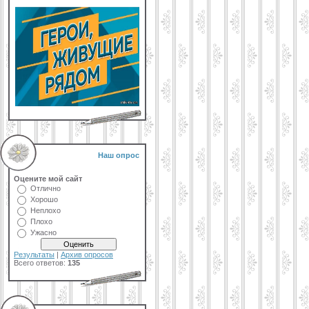
Наш опрос
Оцените мой сайт
Отлично
Хорошо
Неплохо
Плохо
Ужасно
Результаты
|
Архив опросов
Всего ответов:
135