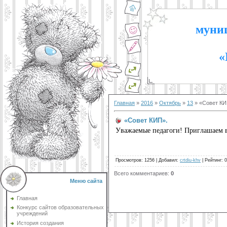
муниц
«
Главная
»
2016
»
Октябрь
»
13
» «Совет КИ
«Совет КИП».
Уважаемые педагоги! Приглашаем ва
Просмотров
:
1256
|
Добавил
:
crtdiu-khv
|
Рейтинг
:
0
Всего комментариев
:
0
Меню сайта
Главная
Конкурс сайтов образовательных
учреждений
История создания