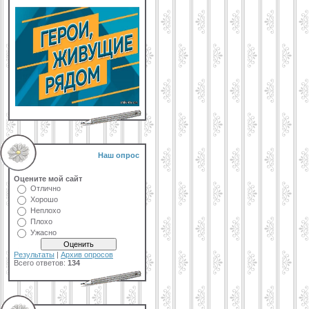
Наш опрос
Оцените мой сайт
Отлично
Хорошо
Неплохо
Плохо
Ужасно
Результаты
|
Архив опросов
Всего ответов:
134