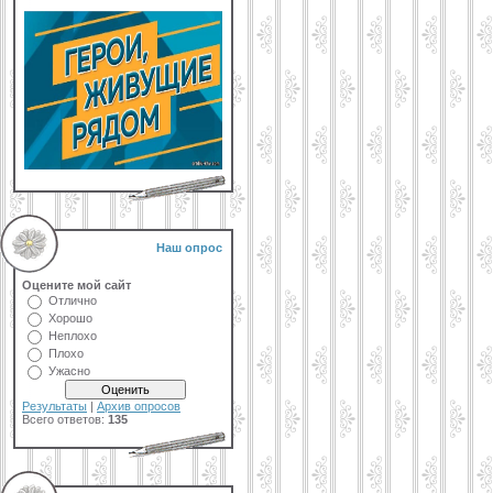
Наш опрос
Оцените мой сайт
Отлично
Хорошо
Неплохо
Плохо
Ужасно
Результаты
|
Архив опросов
Всего ответов:
135