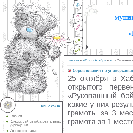
муниц
«
Главная
»
2015
»
Октябрь
»
26
» Соревнова
Соревнования по универсаль
25 октября в Ха
открытого пер
«Рукопашный бой»
какие у них резул
Меню сайта
грамоты за 3 мес
Главная
грамота за 1 мес
Конкурс сайтов образовательных
учреждений
История создания