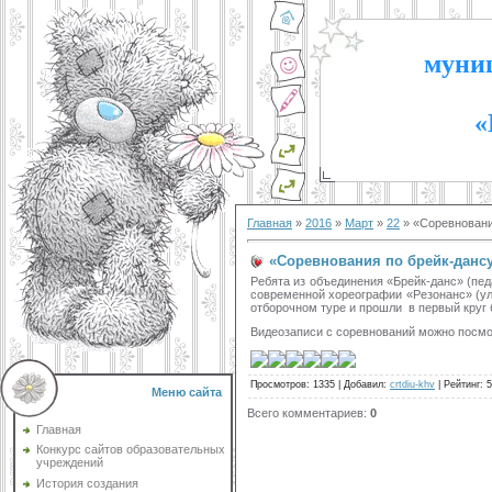
муниц
«
Главная
»
2016
»
Март
»
22
» «Соревновани
«Соревнования по брейк-дансу
Ребята из объединения «Брейк-данс» (пед
современной хореографии «Резонанс» (ули
отборочном туре и прошли в первый круг 
Видеозаписи с соревнований можно посмо
Просмотров
:
1335
|
Добавил
:
crtdiu-khv
|
Рейтинг
:
5
Меню сайта
Всего комментариев
:
0
Главная
Конкурс сайтов образовательных
учреждений
История создания