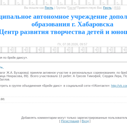
Вы вошли как
Гость
|
Группа
"
Гости
"
Приветствую Вас
Гость
|
RSS
1
ипальное автономное учреждение допол
образования г. Хабаровска
Центр развития творчества детей и юно
Пт, 07.08.2026, 09:57
я по брейк-дансу».
».
агог Ж.А. Бухарова) приняли активное участие в региональных соревнованиях по бре
ца Некрасова, 89). Всего участвовало 13 ребят. А Гресев Тимофей, Сердюк Лера, П
батлов.
треть в группе объединения «Брейк-данс» в социальной сети «VКонтакте»:
http://vk.c
.0
/
1
Добавлять комментарии могут только зарегистрированные пользователи
[
Регистрация
|
Вход
]