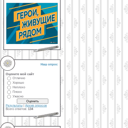
Наш опрос
Оцените мой сайт
Отлично
Хорошо
Неплохо
Плохо
Ужасно
Результаты
|
Архив опросов
Всего ответов:
134