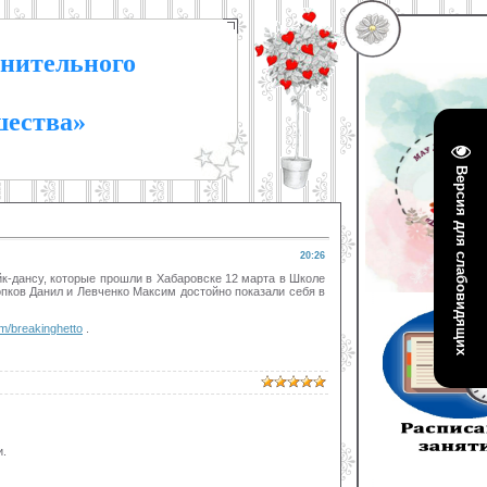
нительного
шества»
Версия для слабовидящих
20:26
йк-дансу, которые прошли в Хабаровске 12 марта в Школе
опков Данил и Левченко Максим достойно показали себя в
om/breakinghetto
.
.