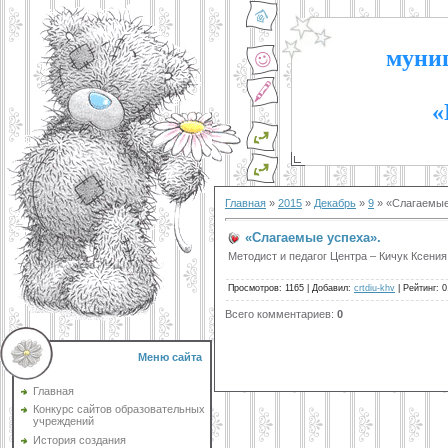
муниц
«
Главная
»
2015
»
Декабрь
»
9
» «Слагаемые
«Слагаемые успеха».
Методист и педагог Центра – Кичук Ксени
Просмотров
:
1165
|
Добавил
:
crtdiu-khv
|
Рейтинг
:
0
Всего комментариев
:
0
Меню сайта
Главная
Конкурс сайтов образовательных
учреждений
История создания