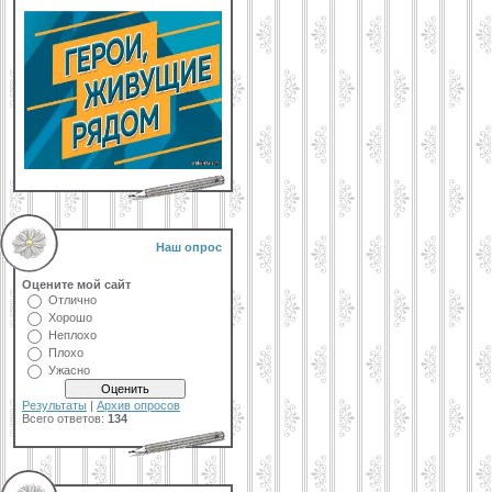
Наш опрос
Оцените мой сайт
Отлично
Хорошо
Неплохо
Плохо
Ужасно
Результаты
|
Архив опросов
Всего ответов:
134