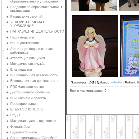
образовательного учреждения
Сведения об образовательной
.
организации
Расписание занятий
УСЛОВИЯ ПРИЕМА В
УЧРЕЖДЕНИЕ
НАПРАВЛЕНИЯ ДЕЯТЕЛЬНОСТИ
Наши педагоги
Наши достижения
Аттестация педагогических
работников
Аттестация учащихся
Методическая служба
Блог педагога
Инновационная деятельность
.
Воспитательная деятельность
Просмотров
:
1011
|
Добавил
:
crtdiu-khv
|
Рейтинг
:
0
PROНаставничество
Всего комментариев
:
0
Дистанционное обучение
Инициативы и проекты
Профориентация
Штаб ТОС ЮНОСТЬ
ПФДО
Материалы для выпускников
Фотоальбом
Видеоматериалы
Совет жилмассива "Стройка"