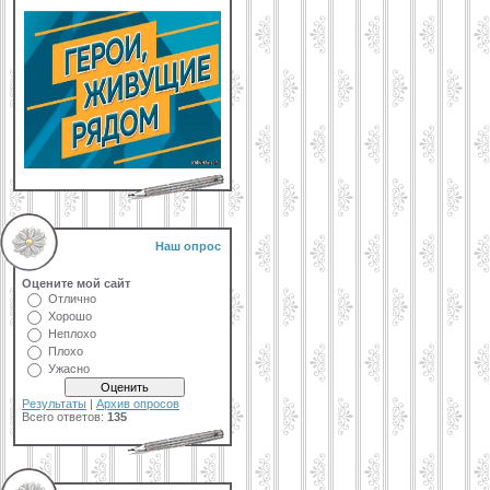
Наш опрос
Оцените мой сайт
Отлично
Хорошо
Неплохо
Плохо
Ужасно
Результаты
|
Архив опросов
Всего ответов:
135