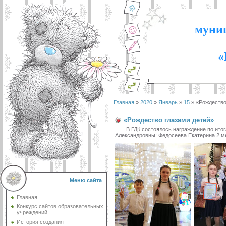
муниц
«
Главная
»
2020
»
Январь
»
15
» «Рождество
«Рождество глазами детей»
В ГДК состоялось награждение по итога
Александровны: Федосеева Екатерина 2 ме
Меню сайта
Главная
Конкурс сайтов образовательных
учреждений
История создания