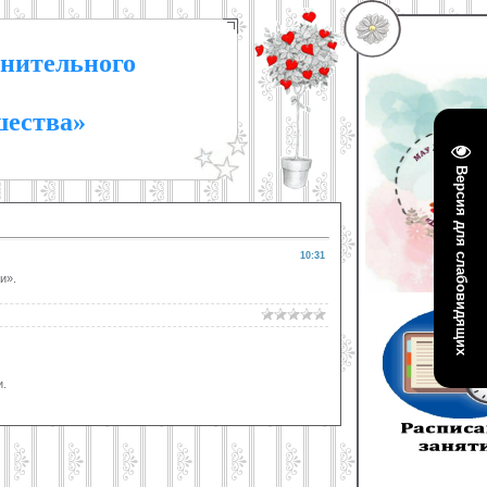
нительного
шества»
Версия для слабовидящих
10:31
и».
.