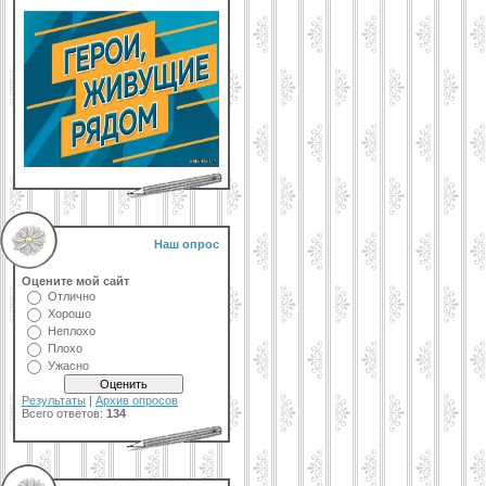
Наш опрос
Оцените мой сайт
Отлично
Хорошо
Неплохо
Плохо
Ужасно
Результаты
|
Архив опросов
Всего ответов:
134