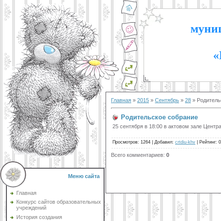
муниц
«
Главная
»
2015
»
Сентябрь
»
28
» Родитель
Родительское собрание
25 сентября в 18:00 в актовом зале Цент
Просмотров
:
1264
|
Добавил
:
crtdiu-khv
|
Рейтинг
:
0
Всего комментариев
:
0
Меню сайта
Главная
Конкурс сайтов образовательных
учреждений
История создания