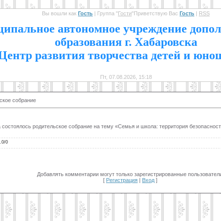
Вы вошли как
Гость
|
Группа
"
Гости
"
Приветствую Вас
Гость
|
RSS
1
ипальное автономное учреждение допол
образования г. Хабаровска
Центр развития творчества детей и юно
Пт, 07.08.2026, 15:18
ское собрание
ра состоялось родительское собрание на тему «Семья и школа: территория безопасност
.0
/
0
Добавлять комментарии могут только зарегистрированные пользователи
[
Регистрация
|
Вход
]