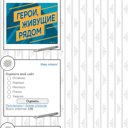
Наш опрос
Оцените мой сайт
Отлично
Хорошо
Неплохо
Плохо
Ужасно
Результаты
|
Архив опросов
Всего ответов:
135