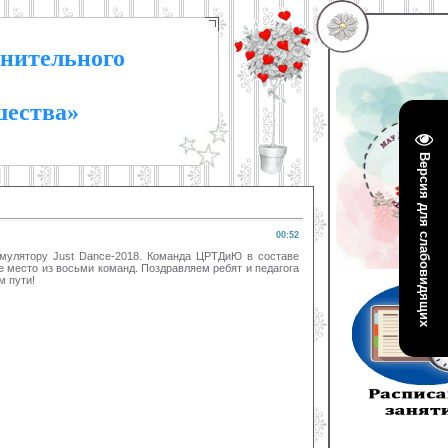
нительного
шества»
Версия для слабовидящих
00:52
имулятору Just Dance-2018. Команда ЦРТДиЮ в составе
е место из восьми команд. Поздравляем ребят и педагога
м пути!