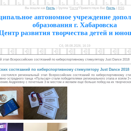
Вы вошли как
Гость
|
Группа
"
Гости
"
Приветствую Вас
Гость
|
RSS
1
ипальное автономное учреждение допол
образования г. Хабаровска
Центр развития творчества детей и юно
Сб, 08.08.2026, 16:19
й этап Всероссийских состязаний по киберспортивному стимулятору Just Dance 2018
ких состязаний по киберспортивному стимулятору Just Dance 2018
 состоялся региональный этап Всероссийских состязаний по киберспортивному ст
но-эстрадного танца «Пульсар» стали победителями регионального этапа и взяли 3-
сению Андреевну с почетным 3-м местом и желаем еще больше побед на их творческо