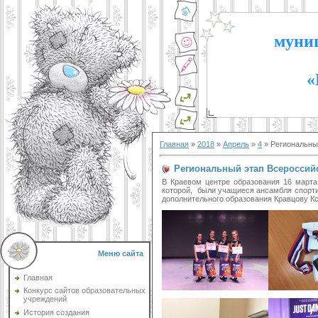
муниц
«
Главная
»
2018
»
Апрель
»
4
» Региональны
Региональный этап Всероссийс
В Краевом центре образования 16 марта
которой, были учащиеся ансамбля спортив
дополнительного образования Кравцову К
Меню сайта
Главная
Конкурс сайтов образовательных
учреждений
История создания