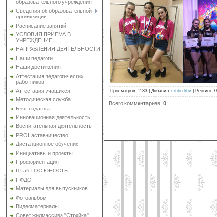
образовательного учреждения
Сведения об образовательной
организации
Расписание занятий
УСЛОВИЯ ПРИЕМА В
УЧРЕЖДЕНИЕ
НАПРАВЛЕНИЯ ДЕЯТЕЛЬНОСТИ
Наши педагоги
Наши достижения
Аттестация педагогических
работников
Аттестация учащихся
Просмотров
:
1133
|
Добавил
:
crtdiu-khv
|
Рейтинг
:
0
Методическая служба
Всего комментариев
:
0
Блог педагога
Инновационная деятельность
Воспитательная деятельность
PROНаставничество
Дистанционное обучение
Инициативы и проекты
Профориентация
Штаб ТОС ЮНОСТЬ
ПФДО
Материалы для выпускников
Фотоальбом
Видеоматериалы
Совет жилмассива "Стройка"