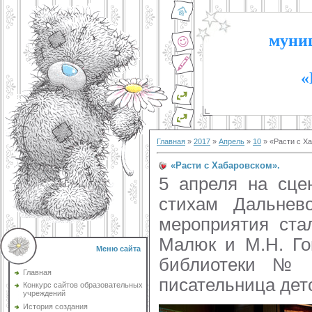
муниц
«
Главная
»
2017
»
Апрель
»
10
» «Расти с Х
«Расти с Хабаровском».
5 апреля на сце
стихам Дальнево
мероприятия стал
Малюк и М.Н. Го
Меню сайта
библиотеки № 
Главная
писательница детс
Конкурс сайтов образовательных
учреждений
История создания