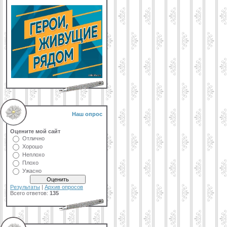
Наш опрос
Оцените мой сайт
Отлично
Хорошо
Неплохо
Плохо
Ужасно
Результаты
|
Архив опросов
Всего ответов:
135