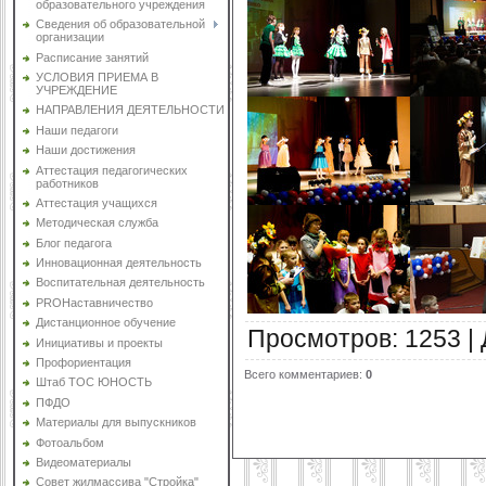
образовательного учреждения
Сведения об образовательной
организации
Расписание занятий
УСЛОВИЯ ПРИЕМА В
УЧРЕЖДЕНИЕ
НАПРАВЛЕНИЯ ДЕЯТЕЛЬНОСТИ
Наши педагоги
Наши достижения
Аттестация педагогических
работников
Аттестация учащихся
Методическая служба
Блог педагога
Инновационная деятельность
Воспитательная деятельность
PROНаставничество
Дистанционное обучение
Просмотров
:
1253
|
Инициативы и проекты
Профориентация
Всего комментариев
:
0
Штаб ТОС ЮНОСТЬ
ПФДО
Материалы для выпускников
Фотоальбом
Видеоматериалы
Совет жилмассива "Стройка"