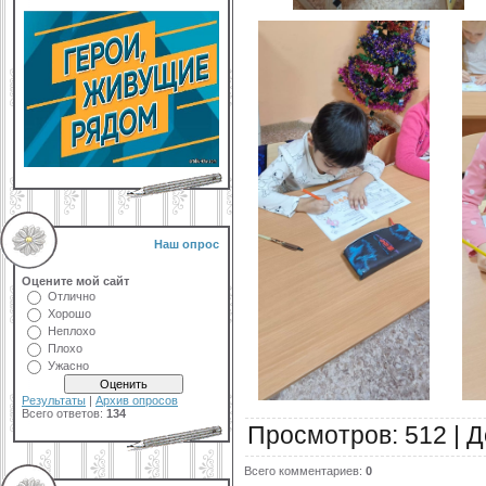
Наш опрос
Оцените мой сайт
Отлично
Хорошо
Неплохо
Плохо
Ужасно
Результаты
|
Архив опросов
Всего ответов:
134
Просмотров
:
512
|
Д
Всего комментариев
:
0