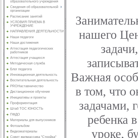
образовательного учреждения
Сведения об образовательной
организации
Заниматель
Расписание занятий
УСЛОВИЯ ПРИЕМА В
УЧРЕЖДЕНИЕ
нашего Цен
НАПРАВЛЕНИЯ ДЕЯТЕЛЬНОСТИ
Наши педагоги
Наши достижения
задачи
Аттестация педагогических
работников
Аттестация учащихся
записыва
Методическая служба
Блог педагога
Важная особ
Инновационная деятельность
Воспитательная деятельность
PROНаставничество
в том, что 
Дистанционное обучение
Инициативы и проекты
задачами, 
Профориентация
Штаб ТОС ЮНОСТЬ
ПФДО
ребенка в
Материалы для выпускников
Фотоальбом
уроке, б
Видеоматериалы
Совет жилмассива "Стройка"