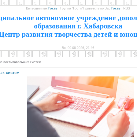
Вы вошли как
Гость
|
Группа
"
Гости
"
Приветствую Вас
Гость
|
RSS
1
ипальное автономное учреждение допол
образования г. Хабаровска
Центр развития творчества детей и юно
Вс, 09.08.2026, 21:46
ие воспитательных систем
ых систем