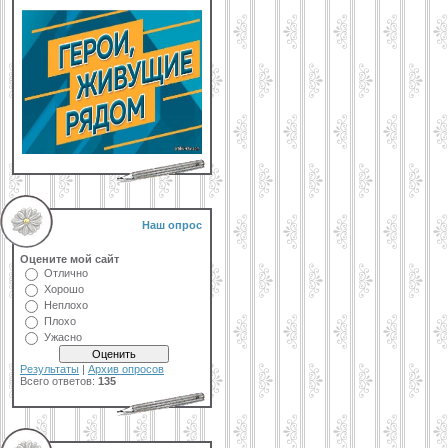
Наш опрос
Оцените мой сайт
Отлично
Хорошо
Неплохо
Плохо
Ужасно
Результаты
|
Архив опросов
Всего ответов:
135