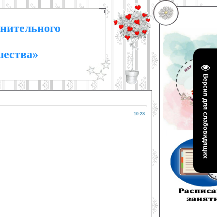
нительного
шества»
Версия для слабовидящих
10:28