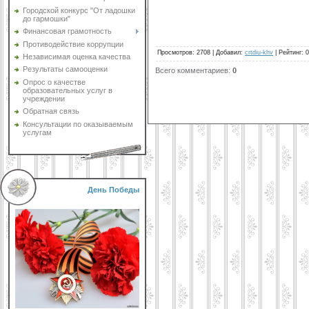
Городской конкурс "От ладошки
до гармошки"
Финансовая грамотность
Противодействие коррупции
Просмотров
:
2708
|
Добавил
:
crtdiu-khv
|
Рейтинг
:
0
Независимая оценка качества
Результаты самооценки
Всего комментариев
:
0
Опрос о качестве
образовательных услуг в
учреждении
Обратная связь
Консультации по оказываемым
услугам
День Победы