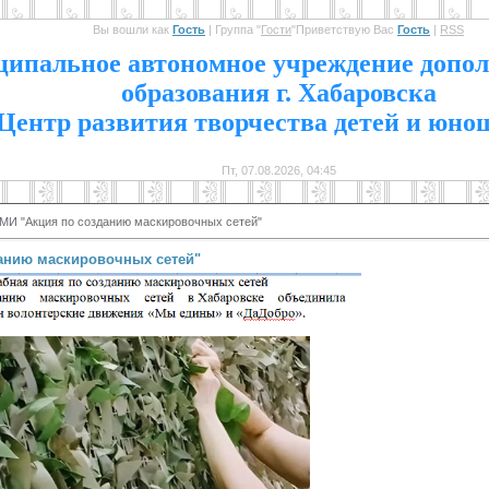
Вы вошли как
Гость
|
Группа
"
Гости
"
Приветствую Вас
Гость
|
RSS
1
ипальное автономное учреждение допол
образования г. Хабаровска
Центр развития творчества детей и юно
Пт, 07.08.2026, 04:45
СМИ "Акция по созданию маскировочных сетей"
данию маскировочных сетей"