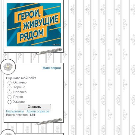
Наш опрос
Оцените мой сайт
Отлично
Хорошо
Неплохо
Плохо
Ужасно
Результаты
|
Архив опросов
Всего ответов:
134