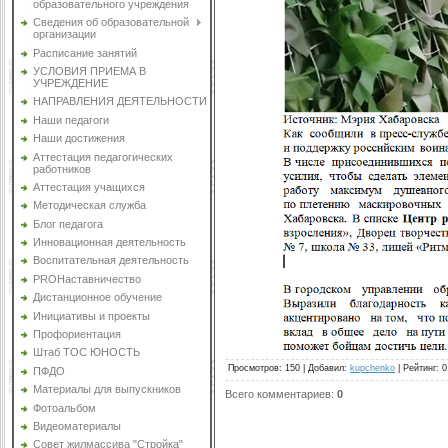
образовательного учреждения
Сведения об образовательной
организации
Расписание занятий
УСЛОВИЯ ПРИЕМА В
УЧРЕЖДЕНИЕ
НАПРАВЛЕНИЯ ДЕЯТЕЛЬНОСТИ
Наши педагоги
Наши достижения
Аттестация педагогических
работников
Аттестация учащихся
Методическая служба
Блог педагога
Инновационная деятельность
Воспитательная деятельность
PROНаставничество
Дистанционное обучение
Инициативы и проекты
Профориентация
Штаб ТОС ЮНОСТЬ
Просмотров
:
150
|
Добавил
:
kupchenko
|
Рейтинг
:
0
ПФДО
Материалы для выпускников
Всего комментариев
:
0
Фотоальбом
Видеоматериалы
Совет жилмассива "Стройка"