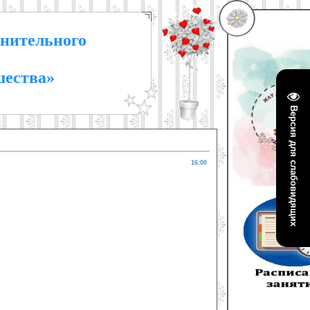
нительного
шества»
Версия для слабовидящих
16:00