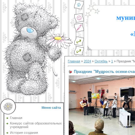
муниц
«
Главная
»
2024
»
Октябрь
»
1
» Праздник "
Праздник "Мудрость осени-сч
Меню сайта
Главная
Конкурс сайтов образовательных
учреждений
История создания