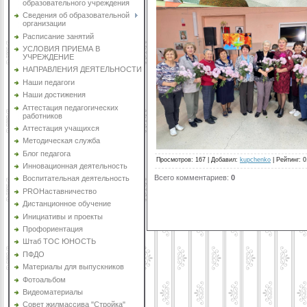
образовательного учреждения
Сведения об образовательной
организации
Расписание занятий
УСЛОВИЯ ПРИЕМА В
УЧРЕЖДЕНИЕ
НАПРАВЛЕНИЯ ДЕЯТЕЛЬНОСТИ
Наши педагоги
Наши достижения
Аттестация педагогических
работников
Аттестация учащихся
Методическая служба
Блог педагога
Просмотров
:
167
|
Добавил
:
kupchenko
|
Рейтинг
:
0
Инновационная деятельность
Всего комментариев
:
0
Воспитательная деятельность
PROНаставничество
Дистанционное обучение
Инициативы и проекты
Профориентация
Штаб ТОС ЮНОСТЬ
ПФДО
Материалы для выпускников
Фотоальбом
Видеоматериалы
Совет жилмассива "Стройка"