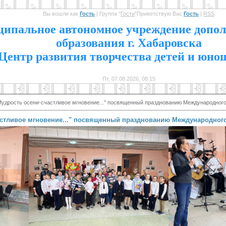
Вы вошли как
Гость
|
Группа
"
Гости
"
Приветствую Вас
Гость
|
RSS
1
ипальное автономное учреждение допол
образования г. Хабаровска
Центр развития творчества детей и юно
Пт, 07.08.2026, 08:15
Мудрость осени-счастливое мгновение..." посвященный празднованию Международного
астливое мгновение..." посвященный празднованию Международного