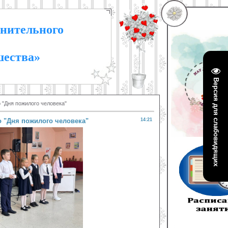
нительного
шества»
Версия для слабовидящих
 "Дня пожилого человека"
 "Дня пожилого человека"
14:21