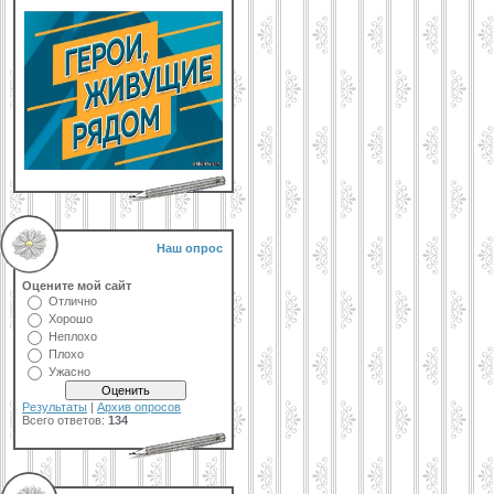
Наш опрос
Оцените мой сайт
Отлично
Хорошо
Неплохо
Плохо
Ужасно
Результаты
|
Архив опросов
Всего ответов:
134