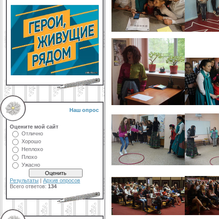
Наш опрос
Оцените мой сайт
Отлично
Хорошо
Неплохо
Плохо
Ужасно
Результаты
|
Архив опросов
Всего ответов:
134