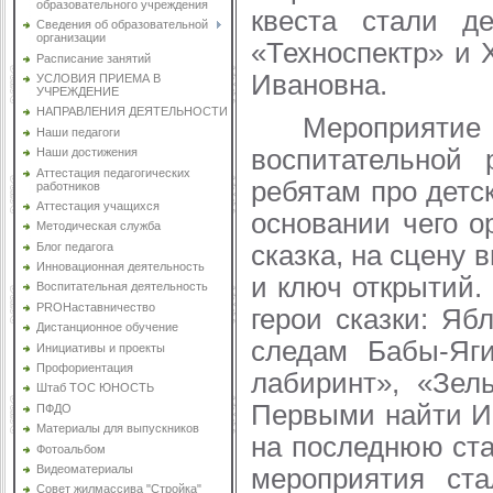
образовательного учреждения
квеста стали д
Сведения об образовательной
организации
«Техноспектр» и
Расписание занятий
Ивановна.
УСЛОВИЯ ПРИЕМА В
УЧРЕЖДЕНИЕ
НАПРАВЛЕНИЯ ДЕЯТЕЛЬНОСТИ
Мероприятие нач
Наши педагоги
воспитательной
Наши достижения
Аттестация педагогических
ребятам про детс
работников
Аттестация учащихся
основании чего 
Методическая служба
Блог педагога
сказка, на сцену
Инновационная деятельность
и ключ открытий.
Воспитательная деятельность
PROНаставничество
герои сказки: Яб
Дистанционное обучение
следам Бабы-Яги
Инициативы и проекты
Профориентация
лабиринт», «Зел
Штаб ТОС ЮНОСТЬ
Первыми найти И
ПФДО
Материалы для выпускников
на последнюю ста
Фотоальбом
Видеоматериалы
мероприятия ст
Совет жилмассива "Стройка"