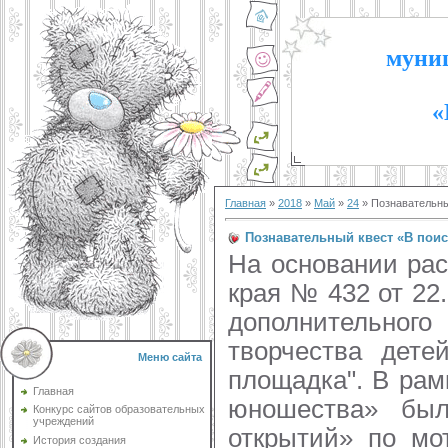
муниц
«
Главная
»
2018
»
Май
»
24
» Познавательны
Познавательный квест «В пои
На основании рас
края № 432 от 22
дополнительног
творчества дете
Меню сайта
площадка". В рам
Главная
юношества» был
Конкурс сайтов образовательных
учреждений
открытий» по мо
История создания