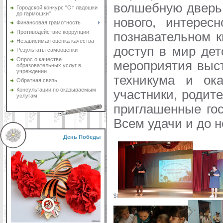
волшебную дверь:
Городской конкурс "От ладошки
до гармошки"
нового, интерес
Финансовая грамотность
Противодействие коррупции
познавательном к
Независимая оценка качества
доступ в мир де
Результаты самооценки
Опрос о качестве
мероприятия выс
образовательных услуг в
учреждении
техникума и ок
Обратная связь
Консультации по оказываемым
участники, родите
услугам
приглашенные го
Всем удачи и до н
День Победы
$I