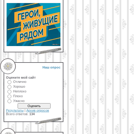
Наш опрос
Оцените мой сайт
Отлично
Хорошо
Неплохо
Плохо
Ужасно
Результаты
|
Архив опросов
Всего ответов:
134