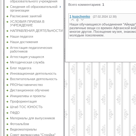
образовательного учреждения
Всего комментариев
:
1
Сведения об образовательной
организации
Расписание занятий
1
kupchenko
(27.02.2024 12:30)
0
УСЛОВИЯ ПРИЕМА В
Наши обучающиеся объединения "Айкидо" 
УЧРЕЖДЕНИЕ
различные вещи со времен Афганской войн
НАПРАВЛЕНИЯ ДЕЯТЕЛЬНОСТИ
многое другое. Посещение музея, знакомс
молодым поколением.
Наши педагоги
Наши достижения
Аттестация педагогических
работников
Аттестация учащихся
Методическая служба
Блог педагога
Инновационная деятельность
Воспитательная деятельность
PROНаставничество
Дистанционное обучение
Инициативы и проекты
Профориентация
Штаб ТОС ЮНОСТЬ
ПФДО
Материалы для выпускников
Фотоальбом
Видеоматериалы
Совет жилмассива "Стройка"