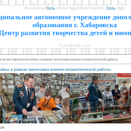
Вы вошли как
Гость
|
Группа
"
Гости
"
Приветствую Вас
Гость
|
RSS
1
ипальное автономное учреждение допол
образования г. Хабаровска
Центр развития творчества детей и юно
Пт, 07.08.2026, 13:13
 музея Афганской войны в рамках месячника военно-патриотической работы
ойны в рамках месячника военно-патриотической работы
.0
/
0