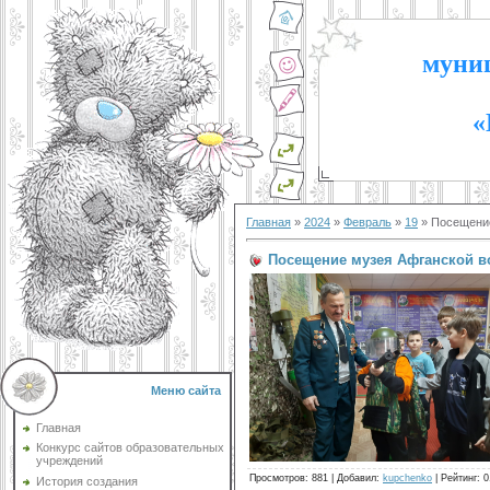
муниц
«
Главная
»
2024
»
Февраль
»
19
» Посещение
Посещение музея Афганской в
Меню сайта
Главная
Конкурс сайтов образовательных
учреждений
Просмотров
:
881
|
Добавил
:
kupchenko
|
Рейтинг
:
0
История создания