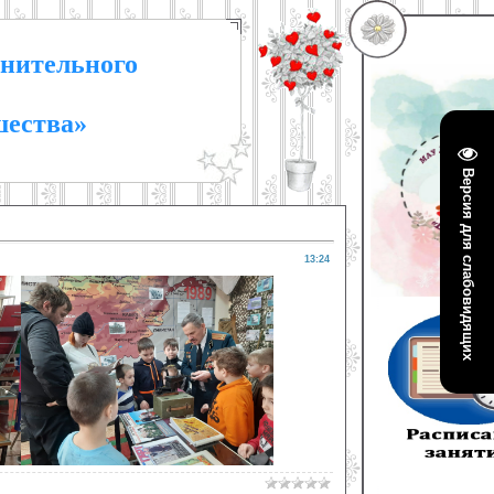
нительного
шества»
Версия для слабовидящих
13:24