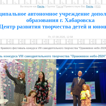
Вы вошли как
Гость
|
Группа
"
Гости
"
Приветствую Вас
Гость
|
RSS
1
ипальное автономное учреждение допол
образования г. Хабаровска
Центр развития творчества детей и юно
Пт, 07.08.2026, 12:58
Краевого фестиваль конкурса VIII самодеятельного творчества "Оранжевое небо-2024
ь конкурса VIII самодеятельного творчества "Оранжевое небо-2024"