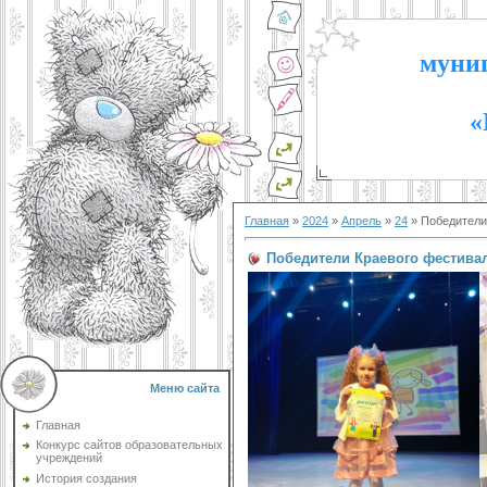
муниц
«
Главная
»
2024
»
Апрель
»
24
» Победители 
Победители Краевого фестивал
Меню сайта
Главная
Конкурс сайтов образовательных
учреждений
История создания