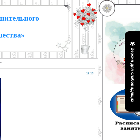
нительного
шества»
Версия для слабовидящих
"
12:13