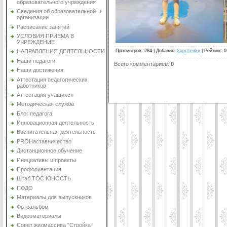
образовательного учреждения
Сведения об образовательной
организации
Расписание занятий
УСЛОВИЯ ПРИЕМА В
УЧРЕЖДЕНИЕ
Просмотров
:
284
|
Добавил
:
kupchenko
|
Рейтинг
:
0
НАПРАВЛЕНИЯ ДЕЯТЕЛЬНОСТИ
Наши педагоги
Всего комментариев
:
0
Наши достижения
Аттестация педагогических
работников
Аттестация учащихся
Методическая служба
Блог педагога
Инновационная деятельность
Воспитательная деятельность
PROНаставничество
Дистанционное обучение
Инициативы и проекты
Профориентация
Штаб ТОС ЮНОСТЬ
ПФДО
Материалы для выпускников
Фотоальбом
Видеоматериалы
Совет жилмассива "Стройка"