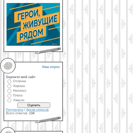
Наш опрос
Оцените мой сайт
Отлично
Хорошо
Неплохо
Плохо
Ужасно
Результаты
|
Архив опросов
Всего ответов:
134