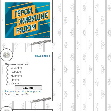
Наш опрос
Оцените мой сайт
Отлично
Хорошо
Неплохо
Плохо
Ужасно
Результаты
|
Архив опросов
Всего ответов:
134