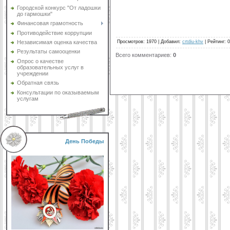
Городской конкурс "От ладошки
до гармошки"
Финансовая грамотность
Противодействие коррупции
Просмотров
:
1970
|
Добавил
:
crtdiu-khv
|
Рейтинг
:
0
Независимая оценка качества
Результаты самооценки
Всего комментариев
:
0
Опрос о качестве
образовательных услуг в
учреждении
Обратная связь
Консультации по оказываемым
услугам
День Победы