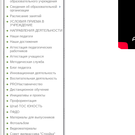
образовательного учреждения
Сведения об образовательной
организации
Расписание занятий
УСЛОВИЯ ПРИЕМА В
УЧРЕЖДЕНИЕ
НАПРАВЛЕНИЯ ДЕЯТЕЛЬНОСТИ
Наши педагоги
Наши достижения
Аттестация педагогических
работников
Аттестация учащихся
Методическая служба
Блог педагога
Инновационная деятельность
Воспитательная деятельность
PROНаставничество
Дистанционное обучение
Инициативы и проекты
Профориентация
Штаб ТОС ЮНОСТЬ
ПФДО
Материалы для выпускников
Фотоальбом
Видеоматериалы
Совет жилмассива "Стройка"