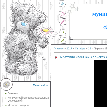
муниц
«
Главная
»
2017
»
Октябрь
»
25
» Пиратский
Пиратский квест ☠«В поисках
Меню сайта
Главная
Конкурс сайтов образовательных
учреждений
История создания