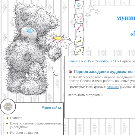
муниц
«
Главная
»
2015
»
Сентябрь
»
11
» Первое з
Первое заседание художествен
11.09.2015 состоялось первое заседание 
состав Совета и план работы на новый уч
Просмотров
:
1189
|
Добавил
:
crtdiu-khv
|
Рейтинг
:
0
Всего комментариев
:
0
Меню сайта
Главная
Конкурс сайтов образовательных
учреждений
История создания