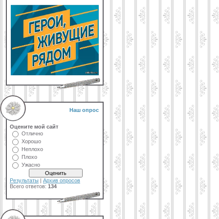
Наш опрос
Оцените мой сайт
Отлично
Хорошо
Неплохо
Плохо
Ужасно
Результаты
|
Архив опросов
Всего ответов:
134