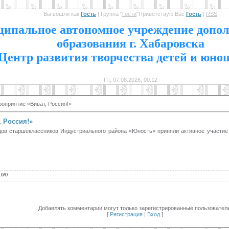
Вы вошли как
Гость
|
Группа
"
Гости
"
Приветствую Вас
Гость
|
RSS
1
ипальное автономное учреждение допол
образования г. Хабаровска
Центр развития творчества детей и юно
Пт, 07.08.2026, 00:12
оприятие «Виват, Россия!»
 Россия!»
дов старшеклассников Индустриального района «Юность» приняли активное участи
.0
/
0
Добавлять комментарии могут только зарегистрированные пользователи
[
Регистрация
|
Вход
]