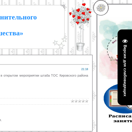
нительного
шества»
Версия для слабовидящих
21:18
е в открытом мероприятии штаба ТОС Кировского района
.