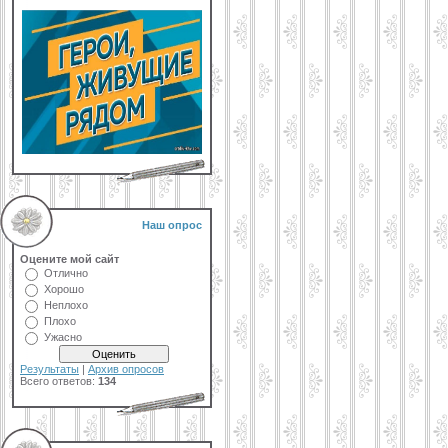
Наш опрос
Оцените мой сайт
Отлично
Хорошо
Неплохо
Плохо
Ужасно
Результаты
|
Архив опросов
Всего ответов:
134