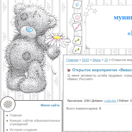
муниц
«
Главная
»
2015
»
Июнь
»
15
» Открытое мер
Открытое мероприятие «Виват,
11 июня активисты штаба трудовых отря
«Виват, Россия!».
Просмотров
:
1194
|
Добавил
:
crtdiu-khv
|
Рейтинг
:
0
Меню сайта
Всего комментариев
:
0
Главная
Конкурс сайтов образовательных
учреждений
История создания