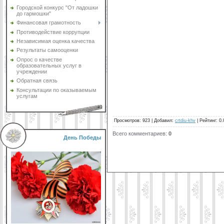
Городской конкурс "От ладошки
до гармошки"
Финансовая грамотность
Противодействие коррупции
Независимая оценка качества
Результаты самооценки
Опрос о качестве
образовательных услуг в
учреждении
Обратная связь
Консультации по оказываемым
услугам
Просмотров
:
923
|
Добавил
:
crtdiu-khv
|
Рейтинг
:
0.
Всего комментариев
:
0
День Победы