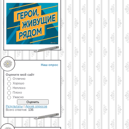
Наш опрос
Оцените мой сайт
Отлично
Хорошо
Неплохо
Плохо
Ужасно
Результаты
|
Архив опросов
Всего ответов:
135