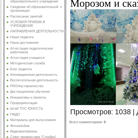
Морозом и ска
образовательного учреждения
Сведения об образовательной
организации
Расписание занятий
УСЛОВИЯ ПРИЕМА В
УЧРЕЖДЕНИЕ
НАПРАВЛЕНИЯ ДЕЯТЕЛЬНОСТИ
Наши педагоги
Наши достижения
Аттестация педагогических
работников
Аттестация учащихся
Методическая служба
Блог педагога
Инновационная деятельность
Воспитательная деятельность
PROНаставничество
Дистанционное обучение
Инициативы и проекты
Профориентация
Штаб ТОС ЮНОСТЬ
Просмотров
:
1038
|
ПФДО
Материалы для выпускников
Всего комментариев
:
0
Фотоальбом
Видеоматериалы
Совет жилмассива "Стройка"