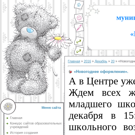
муниц
«
Главная
»
2016
»
Декабрь
»
20
» «Новогодн
«Новогоднее оформление».
А в Центре уже
Ждем всех ж
младшего шко
Меню сайта
декабря в 15
Главная
школьного во
Конкурс сайтов образовательных
учреждений
История создания