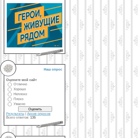
Наш опрос
Оцените мой сайт
Отлично
Хорошо
Неплохо
Плохо
Ужасно
Результаты
|
Архив опросов
Всего ответов:
135