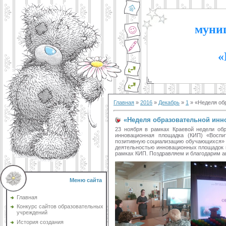
муниц
«
Главная
»
2016
»
Декабрь
»
1
» «Неделя об
«Неделя образовательной инн
23 ноября в рамках Краевой недели обр
инновационная площадка (КИП) «Воспит
позитивную социализацию обучающихся» 
деятельностью инновационных площадок 
рамках КИП. Поздравляем и благодарим ав
Меню сайта
Главная
Конкурс сайтов образовательных
учреждений
История создания