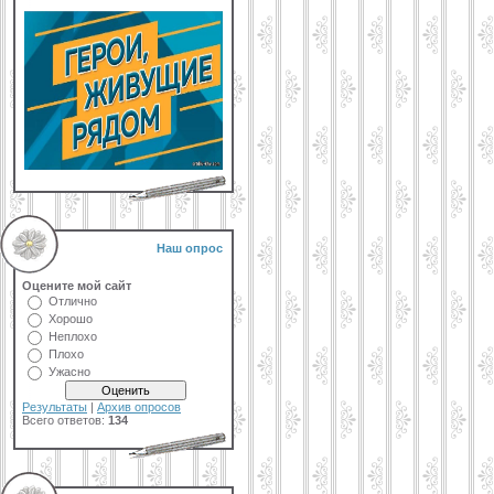
Наш опрос
Оцените мой сайт
Отлично
Хорошо
Неплохо
Плохо
Ужасно
Результаты
|
Архив опросов
Всего ответов:
134