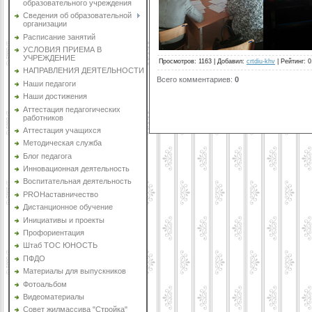
образовательного учреждения
Сведения об образовательной
организации
Расписание занятий
УСЛОВИЯ ПРИЕМА В
УЧРЕЖДЕНИЕ
Просмотров
:
1163
|
Добавил
:
crtdiu-khv
|
Рейтинг
:
0
НАПРАВЛЕНИЯ ДЕЯТЕЛЬНОСТИ
Всего комментариев
:
0
Наши педагоги
Наши достижения
Аттестация педагогических
работников
Аттестация учащихся
Методическая служба
Блог педагога
Инновационная деятельность
Воспитательная деятельность
PROНаставничество
Дистанционное обучение
Инициативы и проекты
Профориентация
Штаб ТОС ЮНОСТЬ
ПФДО
Материалы для выпускников
Фотоальбом
Видеоматериалы
Совет жилмассива "Стройка"