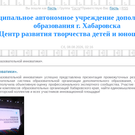
Вы вошли как
Гость
|
Группа
"
Гости
"
Приветствую Вас
Гость
|
RSS
1
ипальное автономное учреждение допол
образования г. Хабаровска
Центр развития творчества детей и юно
Сб, 08.08.2026, 02:16
разовательной инноватики».
оватики».
азовательной инноватики» успешно представлена презентация промежуточных рез
ательная система образовательной организации дополнительного образования, 
получила объективную оценку профессионального экспертного сообщества. Участие 
и комплексов образовательных организаций Хабаровского края, найти единомышленн
торский коллектив и всех участников инновационной площадки!