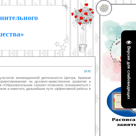
нительного
шества»
Версия для слабовидящих
19:01
ультатов инновационной деятельности Центра. Краевая
ориентированная на духовно-нравственное развитие и
в «Образовательном салоне» позволило познакомиться с
иков и наметить дальнейшие пути эффективной работы в