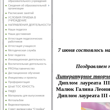
образовательного учреждения
Сведения об образовательной
организации
Расписание занятий
УСЛОВИЯ ПРИЕМА В
УЧРЕЖДЕНИЕ
НАПРАВЛЕНИЯ ДЕЯТЕЛЬНОСТИ
Наши педагоги
Наши достижения
Аттестация педагогических
работников
Аттестация учащихся
7 июня состоялось 
Методическая служба
Блог педагога
Инновационная деятельность
Воспитательная деятельность
Поздравляем 
PROНаставничество
Дистанционное обучение
Литературное творч
Инициативы и проекты
Диплом лауреата II
Профориентация
Штаб ТОС ЮНОСТЬ
Малюк Галина Леони
ПФДО
Диплом лауреата III
Материалы для выпускников
Фотоальбом
Видеоматериалы
Совет жилмассива "Стройка"