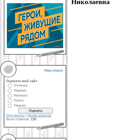
Николаевна
Наш опрос
Оцените мой сайт
Отлично
Хорошо
Неплохо
Плохо
Ужасно
Результаты
|
Архив опросов
Всего ответов:
135