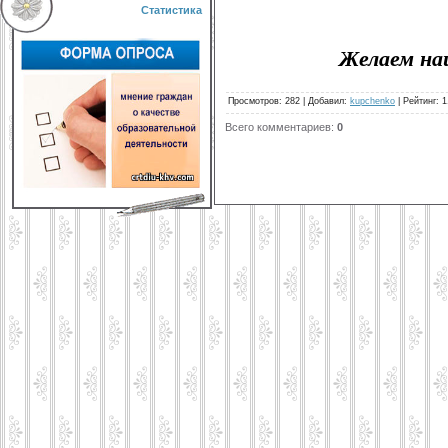
Статистика
Желаем на
Просмотров
:
282
|
Добавил
:
kupchenko
|
Рейтинг
:
1
Всего комментариев
:
0