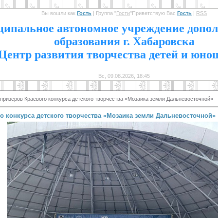
Вы вошли как
Гость
|
Группа
"
Гости
"
Приветствую Вас
Гость
|
RSS
1
ипальное автономное учреждение допол
образования г. Хабаровска
Центр развития творчества детей и юно
Вс, 09.08.2026, 18:45
призеров Краевого конкурса детского творчества «Мозаика земли Дальневосточной»
о конкурса детского творчества «Мозаика земли Дальневосточной»