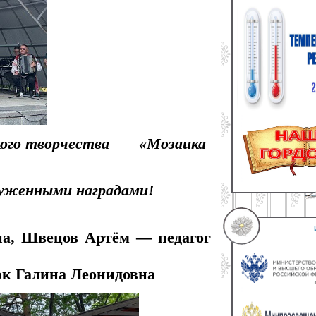
етского творчества «Мозаика
луженными наградами!
на, Швецов Артём — педагог
юк Галина Леонидовна