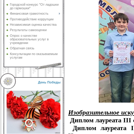
Городской конкурс "От ладошки
до гармошки"
Финансовая грамотность
Противодействие коррупции
Независимая оценка качества
Результаты самооценки
Опрос о качестве
образовательных услуг в
учреждении
Обратная связь
Консультации по оказываемым
услугам
День Победы
Изобразительное иску
Диплом лауреата III
Диплом лауреата I