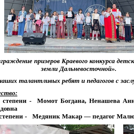
награждение призеров Краевого конкурса д
земли Дальневосточной».
наших талантливых ребят и педагогов с зас
ество:
I степени - Момот Богдана, Ненашева Ан
довна
 степени - Медяник Макар — педагог Мал