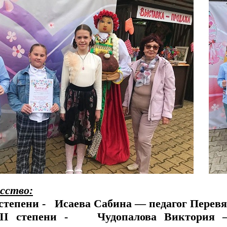
сство:
 степени - Исаева Сабина — педагог Перев
II степени - Чудопалова Виктория —