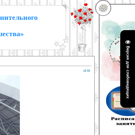
нительного
шества»
Версия для слабовидящих
18:50