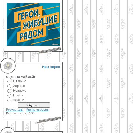
Наш опрос
Оцените мой сайт
Отлично
Хорошо
Неплохо
Плохо
Ужасно
Результаты
|
Архив опросов
Всего ответов:
135