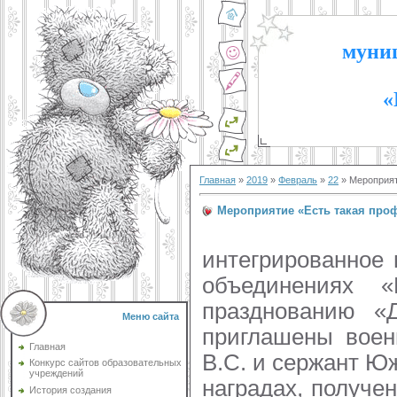
муниц
«
Главная
»
2019
»
Февраль
»
22
» Мероприят
Мероприятие «Есть такая про
Педагоги Цен
интегрированное
объединениях «
празднованию «
Меню сайта
приглашены воен
Главная
В.С. и сержант Ю
Конкурс сайтов образовательных
учреждений
наградах, получе
История создания