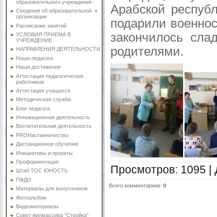
образовательного учреждения
Арабской респуб
Сведения об образовательной
организации
подарили военнос
Расписание занятий
закончилось сла
УСЛОВИЯ ПРИЕМА В
УЧРЕЖДЕНИЕ
родителями.
НАПРАВЛЕНИЯ ДЕЯТЕЛЬНОСТИ
Наши педагоги
Наши достижения
Аттестация педагогических
работников
Аттестация учащихся
Методическая служба
Блог педагога
Инновационная деятельность
Воспитательная деятельность
PROНаставничество
Дистанционное обучение
Инициативы и проекты
Профориентация
Просмотров
:
1095
|
Штаб ТОС ЮНОСТЬ
ПФДО
Всего комментариев
:
0
Материалы для выпускников
Фотоальбом
Видеоматериалы
Совет жилмассива "Стройка"