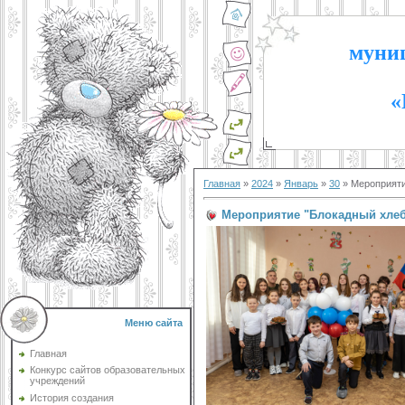
муниц
«
Главная
»
2024
»
Январь
»
30
» Мероприяти
Мероприятие "Блокадный хле
Меню сайта
Главная
Конкурс сайтов образовательных
учреждений
История создания