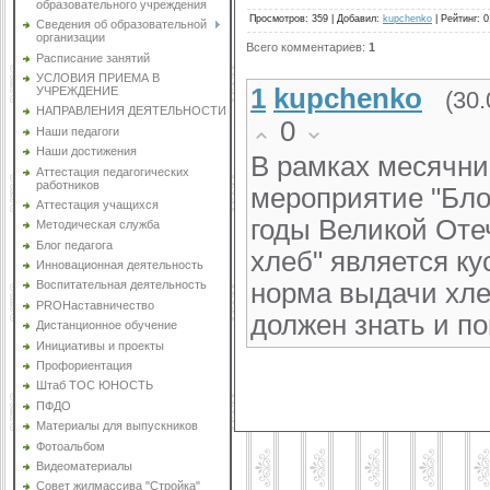
образовательного учреждения
Просмотров
:
359
|
Добавил
:
kupchenko
|
Рейтинг
:
0
Сведения об образовательной
организации
Всего комментариев
:
1
Расписание занятий
УСЛОВИЯ ПРИЕМА В
1
kupchenko
УЧРЕЖДЕНИЕ
(30.
НАПРАВЛЕНИЯ ДЕЯТЕЛЬНОСТИ
0
Наши педагоги
Наши достижения
В рамках месячни
Аттестация педагогических
работников
мероприятие "Блок
Аттестация учащихся
годы Великой От
Методическая служба
Блог педагога
хлеб" является к
Инновационная деятельность
норма выдачи хле
Воспитательная деятельность
PROНаставничество
должен знать и п
Дистанционное обучение
Инициативы и проекты
Профориентация
Штаб ТОС ЮНОСТЬ
ПФДО
Материалы для выпускников
Фотоальбом
Видеоматериалы
Совет жилмассива "Стройка"