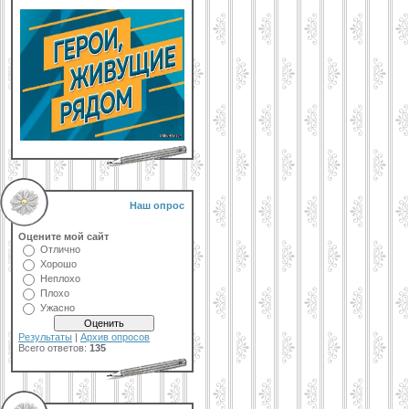
Наш опрос
Оцените мой сайт
Отлично
Хорошо
Неплохо
Плохо
Ужасно
Результаты
|
Архив опросов
Всего ответов:
135