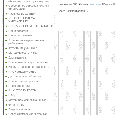
образовательного учреждения
Просмотров
:
132
|
Добавил
:
kupchenko
|
Рейтинг
:
0
Сведения об образовательной
организации
Всего комментариев
:
0
Расписание занятий
УСЛОВИЯ ПРИЕМА В
УЧРЕЖДЕНИЕ
НАПРАВЛЕНИЯ ДЕЯТЕЛЬНОСТИ
Наши педагоги
Наши достижения
Аттестация педагогических
работников
Аттестация учащихся
Методическая служба
Блог педагога
Инновационная деятельность
Воспитательная деятельность
PROНаставничество
Дистанционное обучение
Инициативы и проекты
Профориентация
Штаб ТОС ЮНОСТЬ
ПФДО
Материалы для выпускников
Фотоальбом
Видеоматериалы
Совет жилмассива "Стройка"