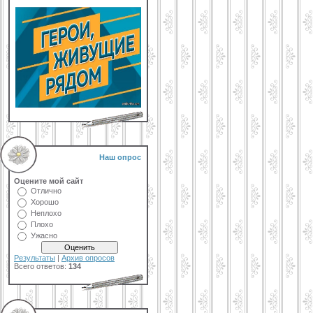
Наш опрос
Оцените мой сайт
Отлично
Хорошо
Неплохо
Плохо
Ужасно
Результаты
|
Архив опросов
Всего ответов:
134