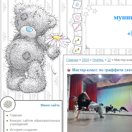
муниц
«
Главная
»
2024
»
Ноябрь
»
12
» Мастер-кла
Мастер-класс по граффити ске
Меню сайта
Главная
Конкурс сайтов образовательных
учреждений
История создания