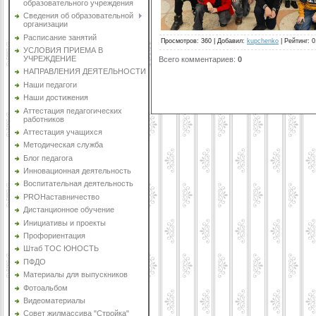
образовательного учреждения
Сведения об образовательной
организации
Расписание занятий
Просмотров
:
360
|
Добавил
:
kupchenko
|
Рейтинг
:
0
УСЛОВИЯ ПРИЕМА В
УЧРЕЖДЕНИЕ
Всего комментариев
:
0
НАПРАВЛЕНИЯ ДЕЯТЕЛЬНОСТИ
Наши педагоги
Наши достижения
Аттестация педагогических
работников
Аттестация учащихся
Методическая служба
Блог педагога
Инновационная деятельность
Воспитательная деятельность
PROНаставничество
Дистанционное обучение
Инициативы и проекты
Профориентация
Штаб ТОС ЮНОСТЬ
ПФДО
Материалы для выпускников
Фотоальбом
Видеоматериалы
Совет жилмассива "Стройка"