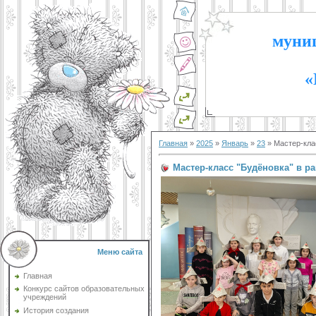
муниц
«
Главная
»
2025
»
Январь
»
23
» Мастер-кла
Мастер-класс "Будёновка" в р
Меню сайта
Главная
Конкурс сайтов образовательных
учреждений
История создания