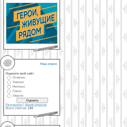
Наш опрос
Оцените мой сайт
Отлично
Хорошо
Неплохо
Плохо
Ужасно
Результаты
|
Архив опросов
Всего ответов:
134