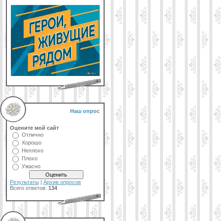
Наш опрос
Оцените мой сайт
Отлично
Хорошо
Неплохо
Плохо
Ужасно
Результаты
|
Архив опросов
Всего ответов:
134