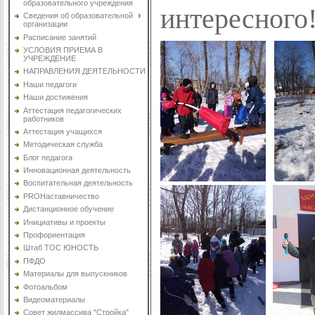
образовательного учреждения
интересного
Сведения об образовательной
организации
Расписание занятий
УСЛОВИЯ ПРИЕМА В
УЧРЕЖДЕНИЕ
НАПРАВЛЕНИЯ ДЕЯТЕЛЬНОСТИ
Наши педагоги
Наши достижения
Аттестация педагогических
работников
Аттестация учащихся
Методическая служба
Блог педагога
Инновационная деятельность
Воспитательная деятельность
PROНаставничество
Дистанционное обучение
Инициативы и проекты
Профориентация
Штаб ТОС ЮНОСТЬ
ПФДО
Материалы для выпускников
Фотоальбом
Видеоматериалы
Совет жилмассива "Стройка"