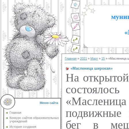
муниц
«
Главная
»
2021
»
Март
»
15
» «Масленица 
«Масленица широкая»
На открытой
состоялос
«Масленица 
Меню сайта
подвижные к
Главная
Конкурс сайтов образовательных
бег в меш
учреждений
История создания