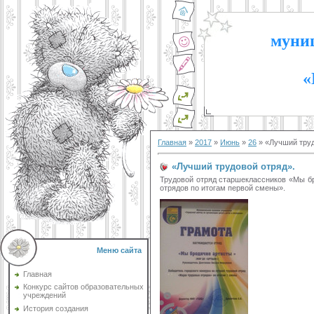
муниц
«
Главная
»
2017
»
Июнь
»
26
» «Лучший труд
«Лучший трудовой отряд».
Трудовой отряд старшеклассников «Мы бр
отрядов по итогам первой смены».
Меню сайта
Главная
Конкурс сайтов образовательных
учреждений
История создания