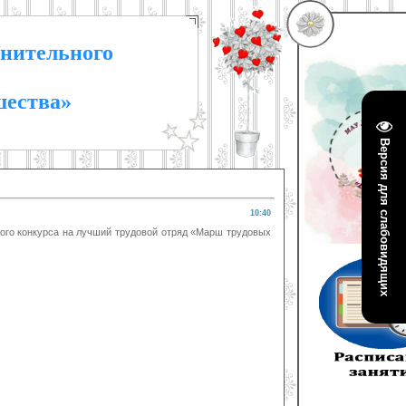
нительного
шества»
Версия для слабовидящих
10:40
ого конкурса на лучший трудовой отряд «Марш трудовых