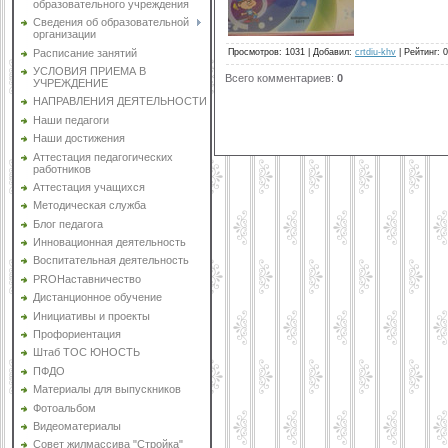
образовательного учреждения
Сведения об образовательной
организации
Расписание занятий
Просмотров
:
1031
|
Добавил
:
crtdiu-khv
|
Рейтинг
:
0
УСЛОВИЯ ПРИЕМА В
Всего комментариев
:
0
УЧРЕЖДЕНИЕ
НАПРАВЛЕНИЯ ДЕЯТЕЛЬНОСТИ
Наши педагоги
Наши достижения
Аттестация педагогических
работников
Аттестация учащихся
Методическая служба
Блог педагога
Инновационная деятельность
Воспитательная деятельность
PROНаставничество
Дистанционное обучение
Инициативы и проекты
Профориентация
Штаб ТОС ЮНОСТЬ
ПФДО
Материалы для выпускников
Фотоальбом
Видеоматериалы
Совет жилмассива "Стройка"