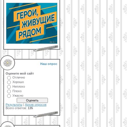
Наш опрос
Оцените мой сайт
Отлично
Хорошо
Неплохо
Плохо
Ужасно
Результаты
|
Архив опросов
Всего ответов:
135