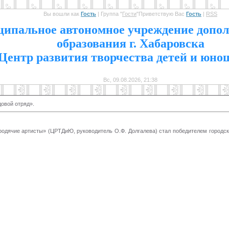
Вы вошли как
Гость
|
Группа
"
Гости
"
Приветствую Вас
Гость
|
RSS
1
ипальное автономное учреждение допол
образования г. Хабаровска
Центр развития творчества детей и юно
Вс, 09.08.2026, 21:38
овой отряд».
одячие артисты» (ЦРТДиЮ, руководитель О.Ф. Долгалева) стал победителем городск