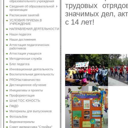
образовательного учреждения
трудовых отрядо
Сведения об образовательной
организации
значимых дел, ак
Расписание занятий
с 14 лет!
УСЛОВИЯ ПРИЕМА В
УЧРЕЖДЕНИЕ
НАПРАВЛЕНИЯ ДЕЯТЕЛЬНОСТИ
Наши педагоги
Наши достижения
Аттестация педагогических
работников
Аттестация учащихся
Методическая служба
Блог педагога
Инновационная деятельность
Воспитательная деятельность
PROНаставничество
Дистанционное обучение
Инициативы и проекты
Профориентация
Штаб ТОС ЮНОСТЬ
ПФДО
Материалы для выпускников
Фотоальбом
Видеоматериалы
Совет жилмассива "Стройка"