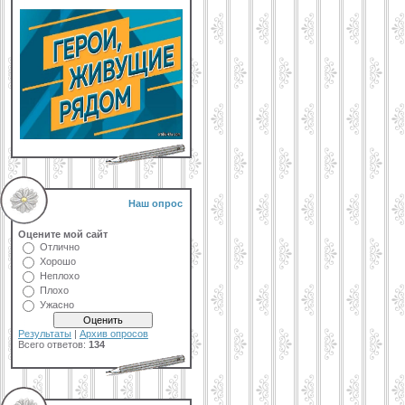
Наш опрос
Оцените мой сайт
Отлично
Хорошо
Неплохо
Плохо
Ужасно
Результаты
|
Архив опросов
Всего ответов:
134