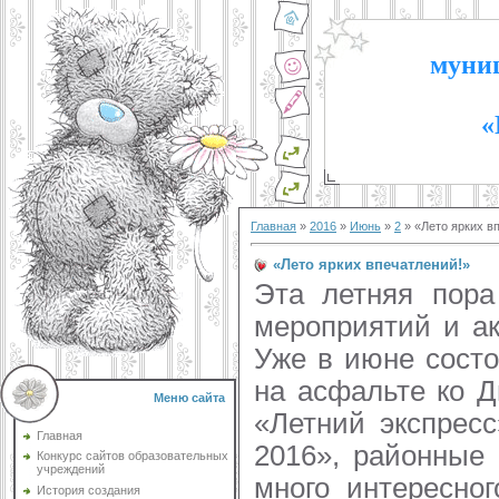
муниц
«
Главная
»
2016
»
Июнь
»
2
» «Лето ярких в
«Лето ярких впечатлений!»
Эта летняя пора
мероприятий и ак
Уже в июне состо
на асфальте ко 
Меню сайта
«Летний экспресс
Главная
2016», районные 
Конкурс сайтов образовательных
учреждений
много интересно
История создания