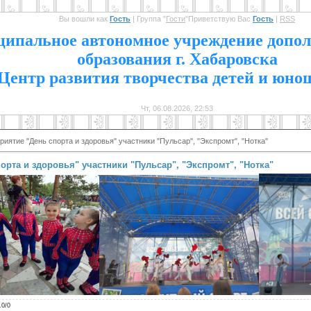
Вы вошли как
Гость
|
Группа
"
Гости
"
Приветствую Вас
Гость
|
RSS
1
ипальное автономное учреждение допол
образования г. Хабаровска
Центр развития творчества детей и юно
Чт, 06.08.2026, 22:53
иятие "День спорта и здоровья" участники "Пульсар", "Экспромт", "Нотка"
орта и здоровья" участники "Пульсар", "Экспромт", "Нотка"
.0
/
0