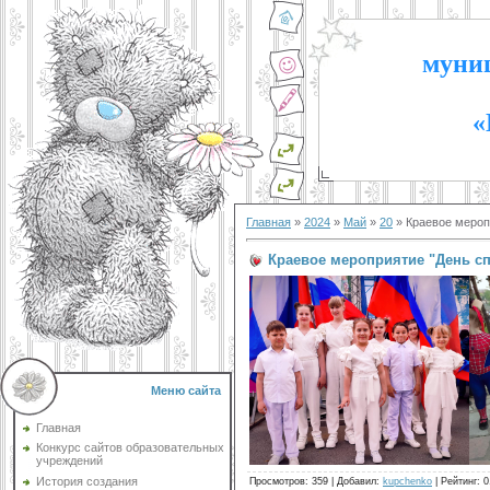
муниц
«
Главная
»
2024
»
Май
»
20
» Краевое меропр
Краевое мероприятие "День сп
Меню сайта
Главная
Конкурс сайтов образовательных
учреждений
История создания
Просмотров
:
359
|
Добавил
:
kupchenko
|
Рейтинг
:
0