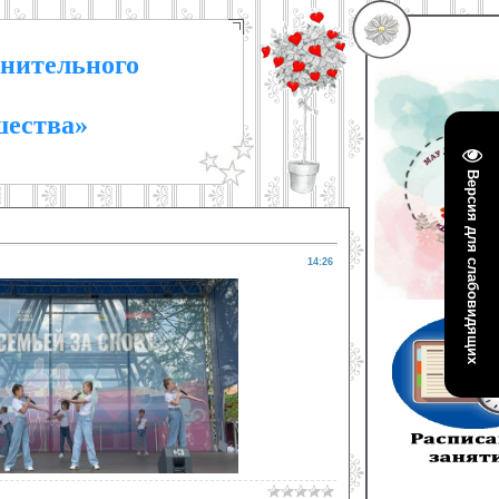
нительного
шества»
Версия для слабовидящих
14:26