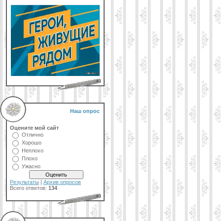
Наш опрос
Оцените мой сайт
Отлично
Хорошо
Неплохо
Плохо
Ужасно
Результаты
|
Архив опросов
Всего ответов:
134