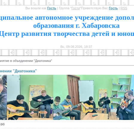
Вы вошли как
Гость
|
Группа
"
Гости
"
Приветствую Вас
Гость
|
RSS
1
ипальное автономное учреждение допол
образования г. Хабаровска
Центр развития творчества детей и юно
Вс, 09.08.2026, 18:37
анятие в объединении "Диатоника"
нении "Диатоника"
.0
/
0