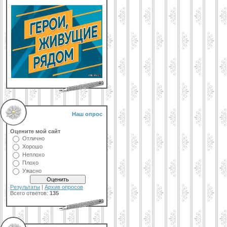
Наш опрос
Оцените мой сайт
Отлично
Хорошо
Неплохо
Плохо
Ужасно
Результаты
|
Архив опросов
Всего ответов:
135