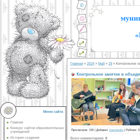
муниц
«
Главная
»
2024
»
Май
»
29
» Контрольное з
Контрольное занятие в объеди
Меню сайта
Главная
Конкурс сайтов образовательных
Просмотров
:
230
|
Добавил
:
kupchenko
|
Рейтинг
:
0
учреждений
История создания
Всего комментариев
:
0