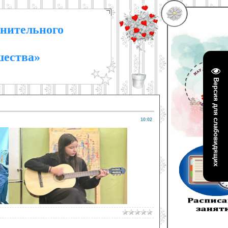
нительного
шества»
Версия для слабовидящих
10:02