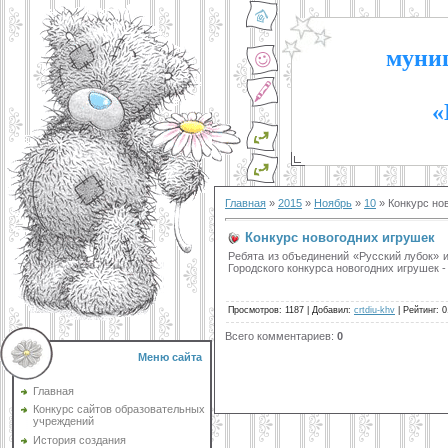
муниц
«
Главная
»
2015
»
Ноябрь
»
10
» Конкурс но
Конкурс новогодних игрушек
Ребята из объединений «Русский лубок» и
Городского конкурса новогодних игрушек - 
Просмотров
:
1187
|
Добавил
:
crtdiu-khv
|
Рейтинг
:
0
Всего комментариев
:
0
Меню сайта
Главная
Конкурс сайтов образовательных
учреждений
История создания