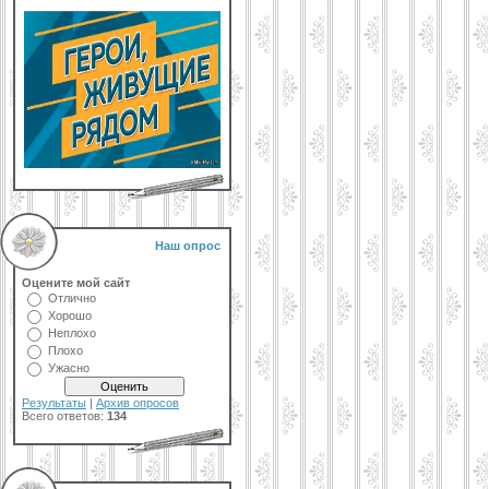
Наш опрос
Оцените мой сайт
Отлично
Хорошо
Неплохо
Плохо
Ужасно
Результаты
|
Архив опросов
Всего ответов:
134