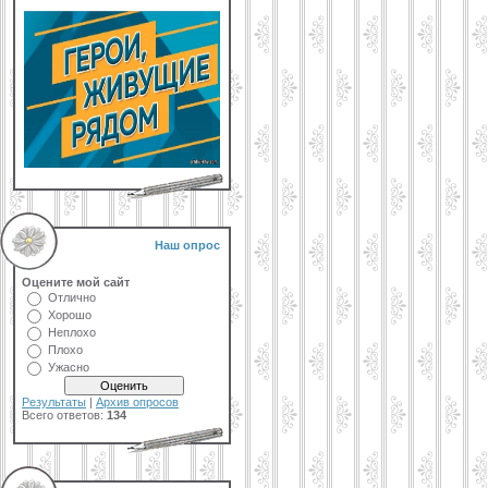
Наш опрос
Оцените мой сайт
Отлично
Хорошо
Неплохо
Плохо
Ужасно
Результаты
|
Архив опросов
Всего ответов:
134