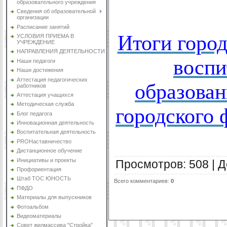
образовательного учреждения
Сведения об образовательной
организации
Расписание занятий
Итоги город
УСЛОВИЯ ПРИЕМА В
УЧРЕЖДЕНИЕ
НАПРАВЛЕНИЯ ДЕЯТЕЛЬНОСТИ
воспи
Наши педагоги
Наши достижения
Аттестация педагогических
образован
работников
Аттестация учащихся
Методическая служба
городского 
Блог педагога
Инновационная деятельность
Воспитательная деятельность
PROНаставничество
Дистанционное обучение
Инициативы и проекты
Просмотров
:
508
|
Д
Профориентация
Штаб ТОС ЮНОСТЬ
Всего комментариев
:
0
ПФДО
Материалы для выпускников
Фотоальбом
Видеоматериалы
Совет жилмассива "Стройка"