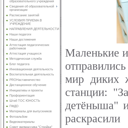
образовательного учреждения
Сведения об образовательной
организации
Расписание занятий
УСЛОВИЯ ПРИЕМА В
УЧРЕЖДЕНИЕ
НАПРАВЛЕНИЯ ДЕЯТЕЛЬНОСТИ
Наши педагоги
Наши достижения
Аттестация педагогических
работников
Маленькие и
Аттестация учащихся
Методическая служба
отправились
Блог педагога
Инновационная деятельность
Воспитательная деятельность
мир диких 
PROНаставничество
Дистанционное обучение
станции: "З
Инициативы и проекты
Профориентация
Штаб ТОС ЮНОСТЬ
детёныша" и
ПФДО
Материалы для выпускников
раскрасили
Фотоальбом
Видеоматериалы
Совет жилмассива "Стройка"