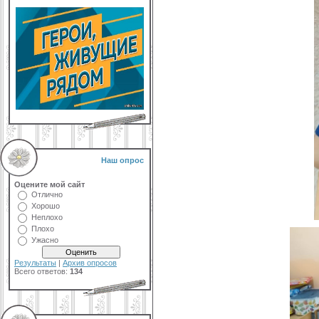
Наш опрос
Оцените мой сайт
Отлично
Хорошо
Неплохо
Плохо
Ужасно
Результаты
|
Архив опросов
Всего ответов:
134