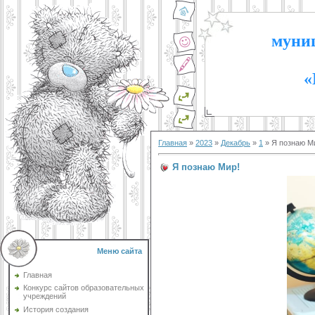
муниц
«
Главная
»
2023
»
Декабрь
»
1
» Я познаю М
Я познаю Мир!
Меню сайта
Главная
Конкурс сайтов образовательных
учреждений
История создания