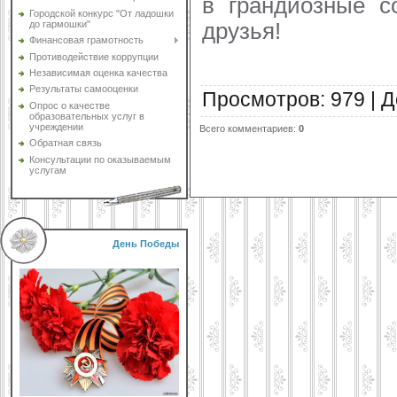
в грандиозные с
Городской конкурс "От ладошки
друзья!
до гармошки"
Финансовая грамотность
Противодействие коррупции
Независимая оценка качества
Результаты самооценки
Просмотров
:
979
|
Д
Опрос о качестве
образовательных услуг в
учреждении
Всего комментариев
:
0
Обратная связь
Консультации по оказываемым
услугам
День Победы