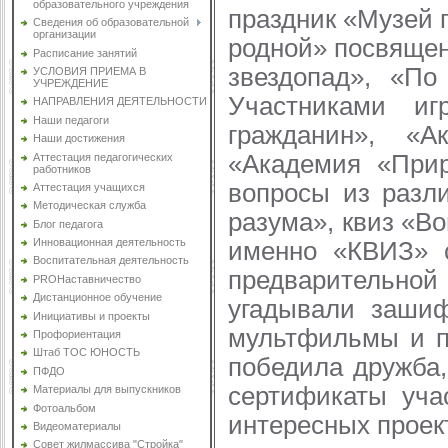
образовательного учреждения
праздник «Музей 
Сведения об образовательной
организации
родной» посвящен
Расписание занятий
звездопад», «П
УСЛОВИЯ ПРИЕМА В
УЧРЕЖДЕНИЕ
Участниками игр
НАПРАВЛЕНИЯ ДЕЯТЕЛЬНОСТИ
Наши педагоги
гражданин», «А
Наши достижения
«Академия «Прир
Аттестация педагогических
работников
вопросы из разл
Аттестация учащихся
Методическая служба
разума», квиз «В
Блог педагога
Инновационная деятельность
именно «КВИЗ» с
Воспитательная деятельность
предварительной
PROНаставничество
Дистанционное обучение
угадывали зашиф
Инициативы и проекты
мультфильмы и пр
Профориентация
Штаб ТОС ЮНОСТЬ
победила дружба,
ПФДО
сертификаты уча
Материалы для выпускников
Фотоальбом
интересных проек
Видеоматериалы
Совет жилмассива "Стройка"