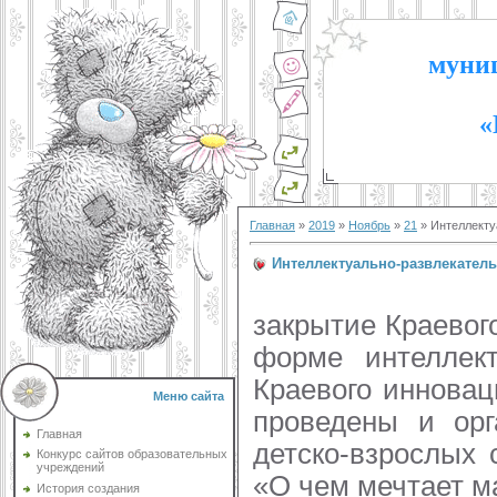
муниц
«
Главная
»
2019
»
Ноябрь
»
21
» Интеллекту
Интеллектуально-развлекатель
В Центре раз
закрытие Краевог
форме интеллект
Краевого иннова
Меню сайта
проведены и ор
Главная
детско-взрослых 
Конкурс сайтов образовательных
учреждений
«О чем мечтает м
История создания