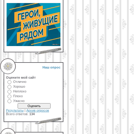
Наш опрос
Оцените мой сайт
Отлично
Хорошо
Неплохо
Плохо
Ужасно
Результаты
|
Архив опросов
Всего ответов:
134