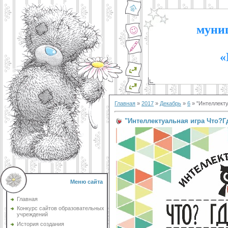
муниц
«
Главная
»
2017
»
Декабрь
»
6
» "Интеллекту
"Интеллектуальная игра Что?Г
Меню сайта
Главная
Конкурс сайтов образовательных
учреждений
История создания