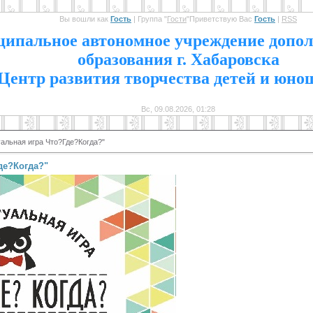
Вы вошли как
Гость
|
Группа
"
Гости
"
Приветствую Вас
Гость
|
RSS
1
ипальное автономное учреждение допол
образования г. Хабаровска
Центр развития творчества детей и юно
Вс, 09.08.2026, 01:28
альная игра Что?Где?Когда?"
де?Когда?"