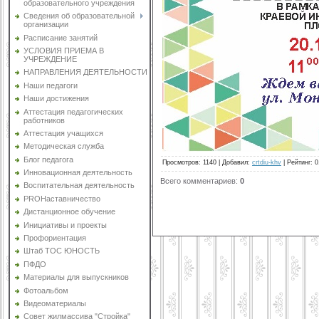
образовательного учреждения
Сведения об образовательной
организации
Расписание занятий
УСЛОВИЯ ПРИЕМА В
УЧРЕЖДЕНИЕ
НАПРАВЛЕНИЯ ДЕЯТЕЛЬНОСТИ
Наши педагоги
Наши достижения
Аттестация педагогических
работников
Аттестация учащихся
Методическая служба
Блог педагога
Просмотров
:
1140
|
Добавил
:
crtdiu-khv
|
Рейтинг
:
0
Инновационная деятельность
Всего комментариев
:
0
Воспитательная деятельность
PROНаставничество
Дистанционное обучение
Инициативы и проекты
Профориентация
Штаб ТОС ЮНОСТЬ
ПФДО
Материалы для выпускников
Фотоальбом
Видеоматериалы
Совет жилмассива "Стройка"