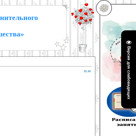
нительного
шества»
Версия для слабовидящих
02:40