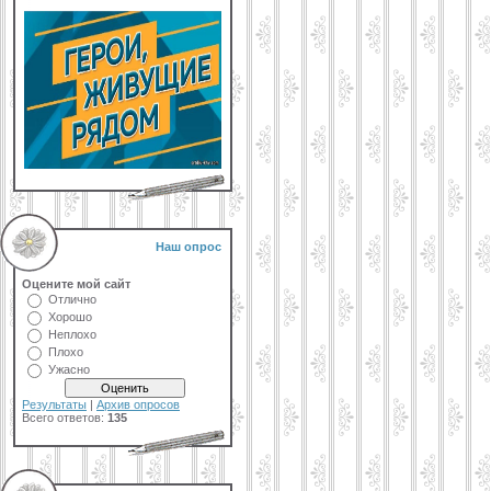
Наш опрос
Оцените мой сайт
Отлично
Хорошо
Неплохо
Плохо
Ужасно
Результаты
|
Архив опросов
Всего ответов:
135