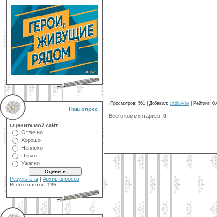
Просмотров
:
561
|
Добавил
:
crtdiu-khv
|
Рейтинг
:
0.
Наш опрос
Всего комментариев
:
0
Оцените мой сайт
Отлично
Хорошо
Неплохо
Плохо
Ужасно
Результаты
|
Архив опросов
Всего ответов:
135