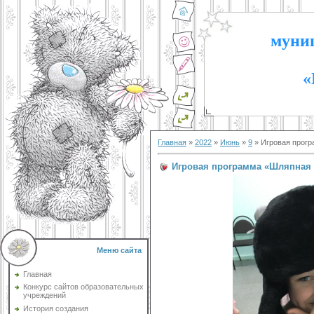
муниц
«
Главная
»
2022
»
Июнь
»
9
» Игровая прогр
Игровая программа «Шляпная 
Меню сайта
Главная
Конкурс сайтов образовательных
учреждений
История создания