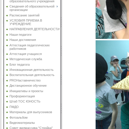
образовательного учреждения
Сведения об образовательной
организации
Расписание занятий
УСЛОВИЯ ПРИЕМА В
УЧРЕЖДЕНИЕ
НАПРАВЛЕНИЯ ДЕЯТЕЛЬНОСТИ
Наши педагоги
Наши достижения
Аттестация педагогических
работников
Аттестация учащихся
Методическая служба
Блог педагога
Инновационная деятельность
Воспитательная деятельность
PROНаставничество
Дистанционное обучение
Инициативы и проекты
Профориентация
Штаб ТОС ЮНОСТЬ
ПФДО
Материалы для выпускников
Фотоальбом
Видеоматериалы
Совет жилмассива "Стройка"