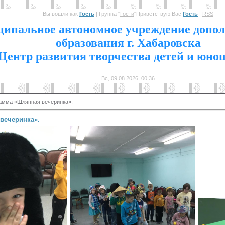
Вы вошли как
Гость
|
Группа
"
Гости
"
Приветствую Вас
Гость
|
RSS
1
ипальное автономное учреждение допол
образования г. Хабаровска
Центр развития творчества детей и юно
Вс, 09.08.2026, 00:36
амма «Шляпная вечеринка».
вечеринка».