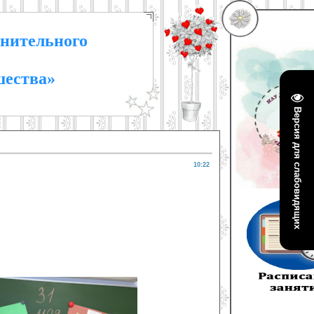
нительного
шества»
Версия для слабовидящих
10:22