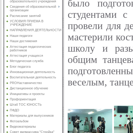
было подгот
образовательного учреждения
Сведения об образовательной
организации
студентами с 
Расписание занятий
УСЛОВИЯ ПРИЕМА В
провели для д
УЧРЕЖДЕНИЕ
НАПРАВЛЕНИЯ ДЕЯТЕЛЬНОСТИ
мастерили кос
Наши педагоги
Наши достижения
школу и разы
Аттестация педагогических
работников
Аттестация учащихся
общим танцев
Методическая служба
Блог педагога
подготовленн
Инновационная деятельность
Воспитательная деятельность
веселым, тан
PROНаставничество
Дистанционное обучение
Инициативы и проекты
Профориентация
Штаб ТОС ЮНОСТЬ
ПФДО
Материалы для выпускников
Фотоальбом
Видеоматериалы
Совет жилмассива "Стройка"