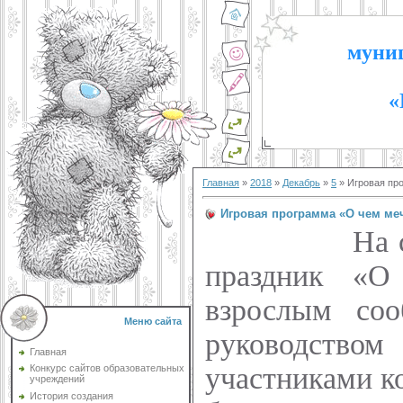
муниц
«
Главная
»
2018
»
Декабрь
»
5
» Игровая пр
Игровая программа «О чем меч
На 
праздник «О
взрослым со
Меню сайта
руководство
Главная
участниками ко
Конкурс сайтов образовательных
учреждений
История создания