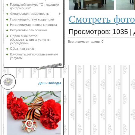
Городской конкурс "От ладошки
до гармошки"
Финансовая грамотность
Смотреть фот
Противодействие коррупции
Независимая оценка качества
Просмотров
:
1035
|
Результаты самооценки
Опрос о качестве
образовательных услуг в
Всего комментариев
:
0
учреждении
Обратная связь
Консультации по оказываемым
услугам
День Победы