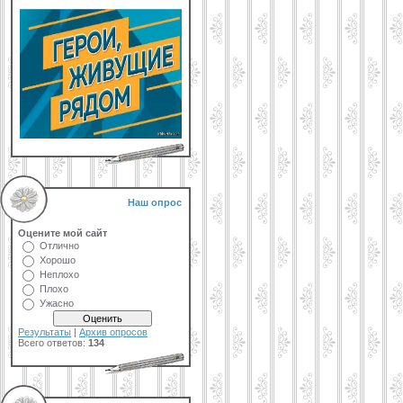
Наш опрос
Оцените мой сайт
Отлично
Хорошо
Неплохо
Плохо
Ужасно
Результаты
|
Архив опросов
Всего ответов:
134