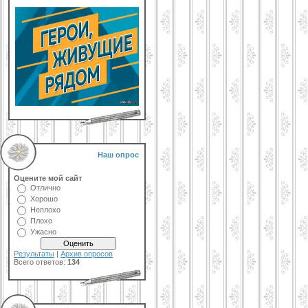
Наш опрос
Оцените мой сайт
Отлично
Хорошо
Неплохо
Плохо
Ужасно
Результаты
|
Архив опросов
Всего ответов:
134