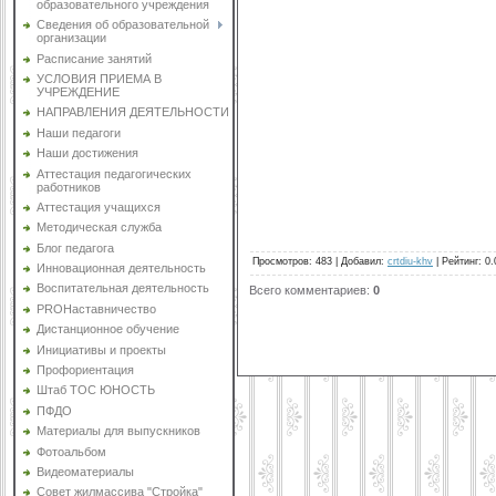
образовательного учреждения
Сведения об образовательной
организации
Расписание занятий
УСЛОВИЯ ПРИЕМА В
УЧРЕЖДЕНИЕ
НАПРАВЛЕНИЯ ДЕЯТЕЛЬНОСТИ
Наши педагоги
Наши достижения
Аттестация педагогических
работников
Аттестация учащихся
Методическая служба
Блог педагога
Просмотров
:
483
|
Добавил
:
crtdiu-khv
|
Рейтинг
:
0.
Инновационная деятельность
Воспитательная деятельность
Всего комментариев
:
0
PROНаставничество
Дистанционное обучение
Инициативы и проекты
Профориентация
Штаб ТОС ЮНОСТЬ
ПФДО
Материалы для выпускников
Фотоальбом
Видеоматериалы
Совет жилмассива "Стройка"