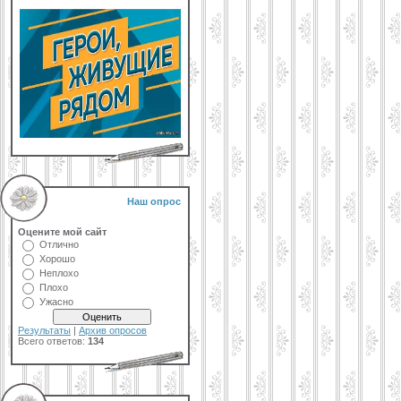
Наш опрос
Оцените мой сайт
Отлично
Хорошо
Неплохо
Плохо
Ужасно
Результаты
|
Архив опросов
Всего ответов:
134