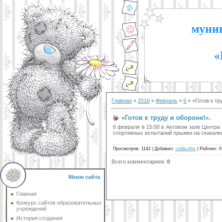
муниц
«
Главная
»
2016
»
Февраль
»
6
» «Готов к тр
«Готов к труду и обороне!».
6 февраля в 15:00 в Актовом зале Центр
спортивных испытаний прыжки на скакалке
Просмотров
:
1142
|
Добавил
:
crtdiu-khv
|
Рейтинг
:
0
Всего комментариев
:
0
Меню сайта
Главная
Конкурс сайтов образовательных
учреждений
История создания