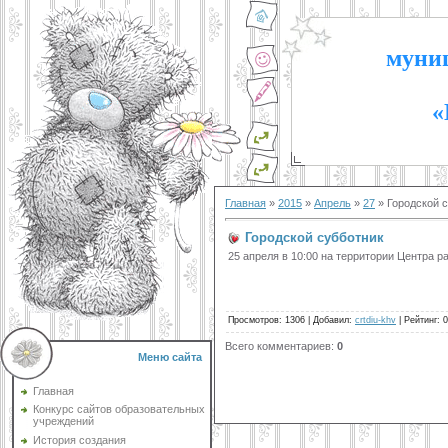
муниц
«
Главная
»
2015
»
Апрель
»
27
» Городской 
Городской субботник
25 апреля в 10:00 на территории Центра 
Просмотров
:
1306
|
Добавил
:
crtdiu-khv
|
Рейтинг
:
0
Всего комментариев
:
0
Меню сайта
Главная
Конкурс сайтов образовательных
учреждений
История создания