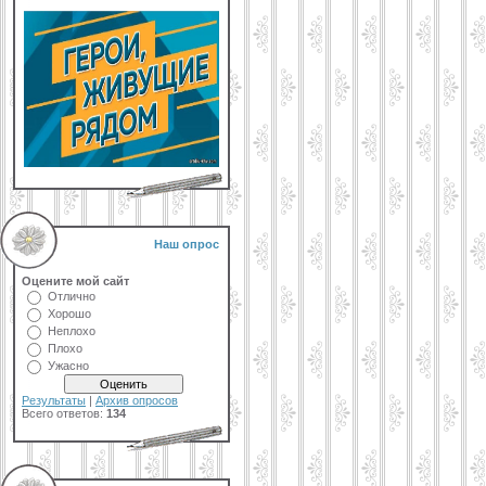
Наш опрос
Оцените мой сайт
Отлично
Хорошо
Неплохо
Плохо
Ужасно
Результаты
|
Архив опросов
Всего ответов:
134