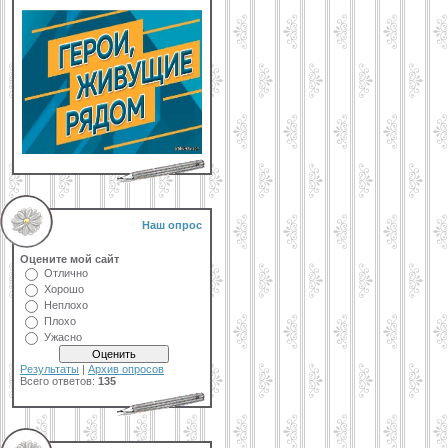
Наш опрос
Оцените мой сайт
Отлично
Хорошо
Неплохо
Плохо
Ужасно
Результаты
|
Архив опросов
Всего ответов:
135