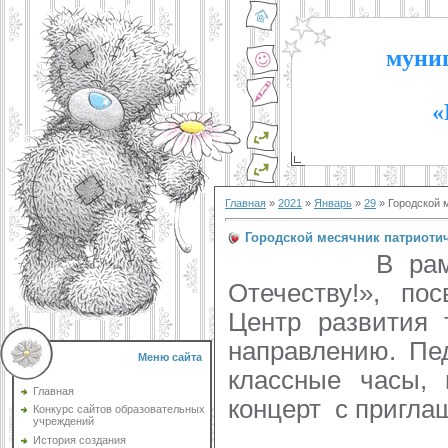
муниц
«
Главная
»
2021
»
Январь
»
29
» Городской 
Городской месячник патриотич
В рамках горо
Отечеству!», пос
Центр развития 
направлению. Пед
Меню сайта
классные часы, 
Главная
концерт с пригла
Конкурс сайтов образовательных
учреждений
История создания