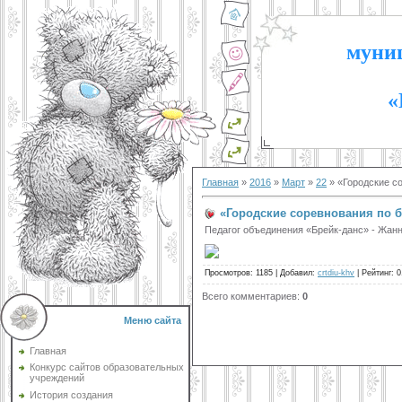
муниц
«
Главная
»
2016
»
Март
»
22
» «Городские со
«Городские соревнования по б
Педагог объединения «Брейк-данс» - Жанн
Просмотров
:
1185
|
Добавил
:
crtdiu-khv
|
Рейтинг
:
0
Всего комментариев
:
0
Меню сайта
Главная
Конкурс сайтов образовательных
учреждений
История создания