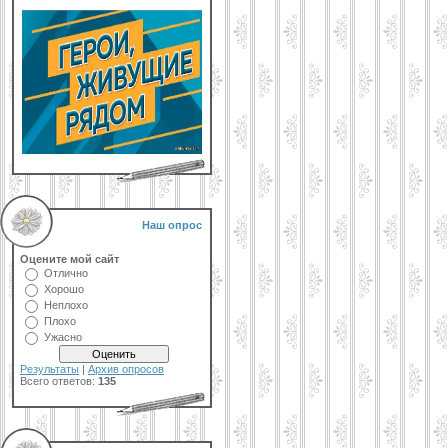
Наш опрос
Оцените мой сайт
Отлично
Хорошо
Неплохо
Плохо
Ужасно
Результаты
|
Архив опросов
Всего ответов:
135