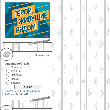
Наш опрос
Оцените мой сайт
Отлично
Хорошо
Неплохо
Плохо
Ужасно
Результаты
|
Архив опросов
Всего ответов:
135