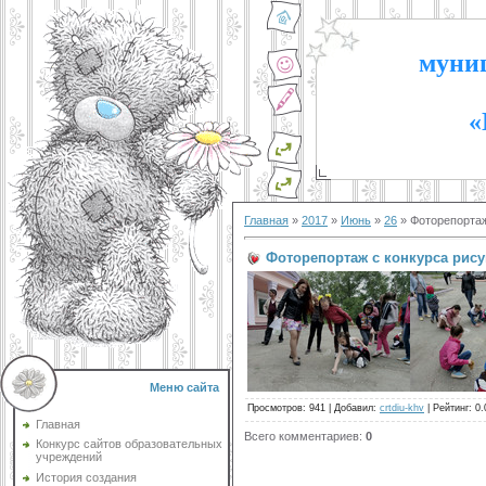
муниц
«
Главная
»
2017
»
Июнь
»
26
» Фоторепортаж
Фоторепортаж с конкурса рису
Меню сайта
Просмотров
:
941
|
Добавил
:
crtdiu-khv
|
Рейтинг
:
0.
Главная
Всего комментариев
:
0
Конкурс сайтов образовательных
учреждений
История создания