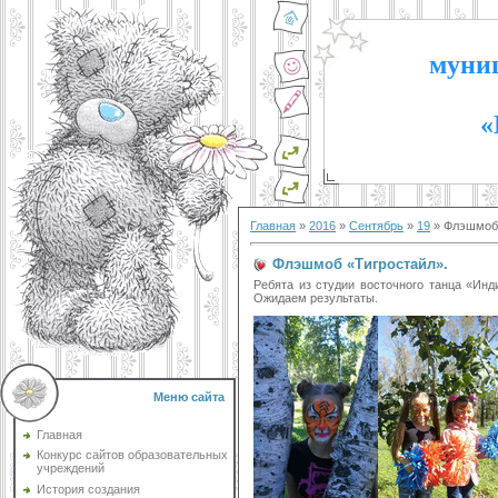
муниц
«
Главная
»
2016
»
Сентябрь
»
19
» Флэшмоб 
Флэшмоб «Тигростайл».
Ребята из студии восточного танца «Инд
Ожидаем результаты.
Меню сайта
Главная
Конкурс сайтов образовательных
учреждений
История создания