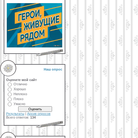
Наш опрос
Оцените мой сайт
Отлично
Хорошо
Неплохо
Плохо
Ужасно
Результаты
|
Архив опросов
Всего ответов:
134