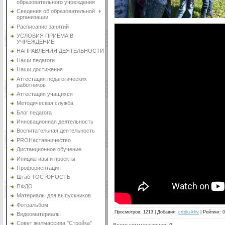
образовательного учреждения
Сведения об образовательной
организации
Расписание занятий
УСЛОВИЯ ПРИЕМА В
УЧРЕЖДЕНИЕ
НАПРАВЛЕНИЯ ДЕЯТЕЛЬНОСТИ
Наши педагоги
Наши достижения
Аттестация педагогических
работников
Аттестация учащихся
Методическая служба
Блог педагога
Инновационная деятельность
Воспитательная деятельность
PROНаставничество
Дистанционное обучение
Инициативы и проекты
Профориентация
Штаб ТОС ЮНОСТЬ
ПФДО
Материалы для выпускников
Фотоальбом
Просмотров
:
1213
|
Добавил
:
crtdiu-khv
|
Рейтинг
:
0
Видеоматериалы
Совет жилмассива "Стройка"
Всего комментариев
:
0