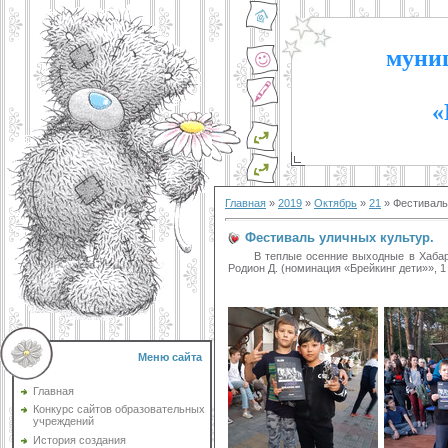
муниц
«
Главная
»
2019
»
Октябрь
»
21
» Фестиваль
Фестиваль уличных культур.
В теплые осенние выходные в Хабаровс
Родион Д. (номинация «Брейкинг дети»», 1
Меню сайта
Главная
Конкурс сайтов образовательных
учреждений
История создания