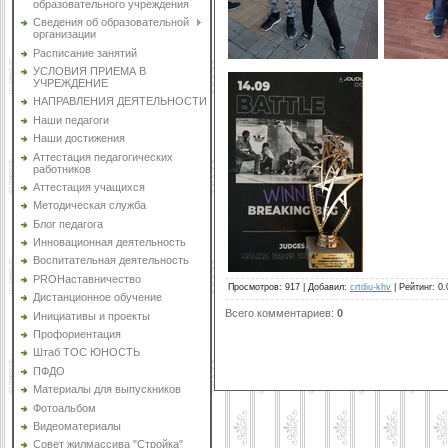
образовательного учреждения
Сведения об образовательной
организации
Расписание занятий
УСЛОВИЯ ПРИЕМА В
УЧРЕЖДЕНИЕ
НАПРАВЛЕНИЯ ДЕЯТЕЛЬНОСТИ
Наши педагоги
Наши достижения
Аттестация педагогических
работников
Аттестация учащихся
Методическая служба
Блог педагога
Инновационная деятельность
Воспитательная деятельность
PROНаставничество
Просмотров
:
917
|
Добавил
:
crtdiu-khv
|
Рейтинг
:
0.
Дистанционное обучение
Всего комментариев
:
0
Инициативы и проекты
Профориентация
Штаб ТОС ЮНОСТЬ
ПФДО
Материалы для выпускников
Фотоальбом
Видеоматериалы
Совет жилмассива "Стройка"