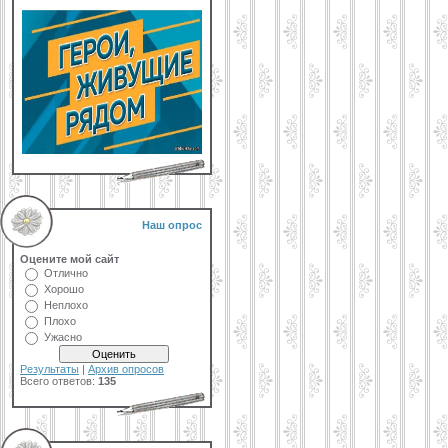
Наш опрос
Оцените мой сайт
Отлично
Хорошо
Неплохо
Плохо
Ужасно
Результаты
|
Архив опросов
Всего ответов:
135