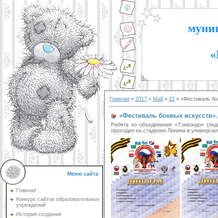
муниц
«
Главная
»
2017
»
Май
»
21
» «Фестиваль бо
«Фестиваль боевых искусств».
Ребята из объединения «Тэквондо» (пед
проходил на стадионе Ленина в универсаль
Меню сайта
Главная
Конкурс сайтов образовательных
учреждений
История создания