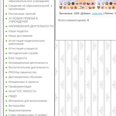
образовательного учреждения
Сведения об образовательной
организации
Расписание занятий
Просмотров
:
1029
|
Добавил
:
crtdiu-khv
|
Рейтинг
:
0
УСЛОВИЯ ПРИЕМА В
Всего комментариев
:
0
УЧРЕЖДЕНИЕ
НАПРАВЛЕНИЯ ДЕЯТЕЛЬНОСТИ
Наши педагоги
Наши достижения
Аттестация педагогических
работников
Аттестация учащихся
Методическая служба
Блог педагога
Инновационная деятельность
Воспитательная деятельность
PROНаставничество
Дистанционное обучение
Инициативы и проекты
Профориентация
Штаб ТОС ЮНОСТЬ
ПФДО
Материалы для выпускников
Фотоальбом
Видеоматериалы
Совет жилмассива "Стройка"