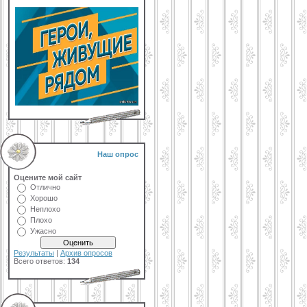
Наш опрос
Оцените мой сайт
Отлично
Хорошо
Неплохо
Плохо
Ужасно
Результаты
|
Архив опросов
Всего ответов:
134