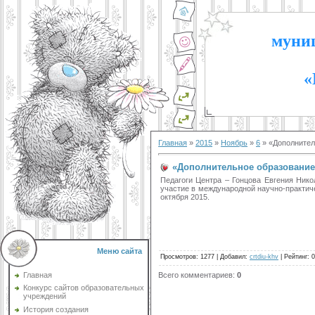
муниц
«
Главная
»
2015
»
Ноябрь
»
6
» «Дополнител
«Дополнительное образование 
Педагоги Центра – Гонцова Евгения Ник
участие в международной научно-практиче
октября 2015.
Меню сайта
Просмотров
:
1277
|
Добавил
:
crtdiu-khv
|
Рейтинг
:
0
Всего комментариев
:
0
Главная
Конкурс сайтов образовательных
учреждений
История создания