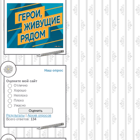
Наш опрос
Оцените мой сайт
Отлично
Хорошо
Неплохо
Плохо
Ужасно
Результаты
|
Архив опросов
Всего ответов:
134