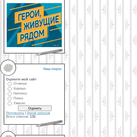
Наш опрос
Оцените мой сайт
Отлично
Хорошо
Неплохо
Плохо
Ужасно
Результаты
|
Архив опросов
Всего ответов:
135