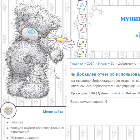
муниц
«
Главная
»
2014
»
Июль
»
10
» Добавлен отч
Добавлен отчет об использова
на странице Информационная открытость 
автономного образовательного учрежден
Просмотров
:
1302
|
Добавил
:
crtdiu-khv
|
Рейтинг
:
0
Всего комментариев
:
0
Меню сайта
Главная
Конкурс сайтов образовательных
учреждений
История создания